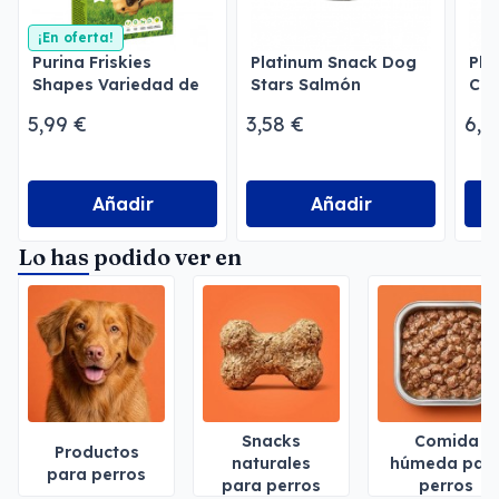
¡En oferta!
Purina Friskies
Platinum Snack Dog
Pla
Shapes Variedad de
Stars Salmón
Chi
Deliciosas Galletas
5,99 €
3,58 €
6,3
Añadir
Añadir
Lo has podido ver en
Snacks
Comida
Productos
naturales
húmeda par
para perros
para perros
perros