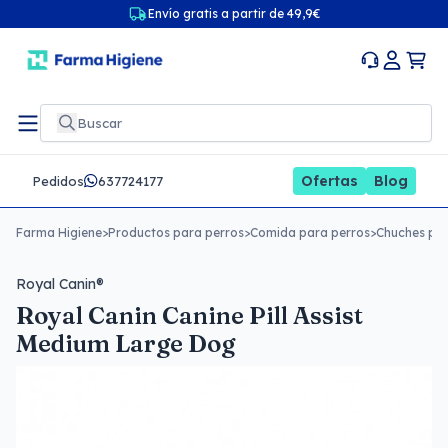
Envío gratis a partir de 49,9€
Ofertas
Blog
Pedidos
637724177
Farma Higiene
>
Productos para perros
>
Comida para perros
>
Chuches par
Royal Canin®
Royal Canin Canine Pill Assist
Medium Large Dog