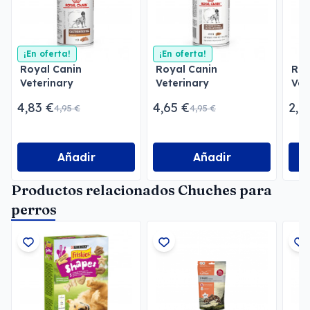
¡En oferta!
¡En oferta!
Royal Canin
Royal Canin
Roy
Veterinary
Veterinary
Vet
Gastrointestinal Low
Gastrointestinal Paté
Uri
4,83 €
4,65 €
2,1
4,95 €
4,95 €
Fat Paté
Pat
Añadir
Añadir
Productos relacionados Chuches para
perros