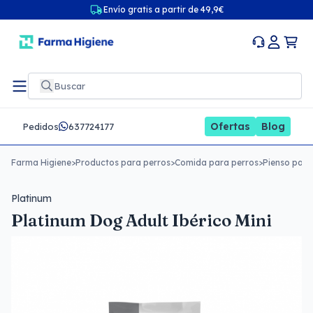
Envío gratis a partir de 49,9€
Ofertas
Blog
Pedidos
637724177
Farma Higiene
>
Productos para perros
>
Comida para perros
>
Pienso para
Platinum
Platinum Dog Adult Ibérico Mini