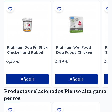
Platinum Dog Fit Stick
Platinum Wet Food
Pla
Chicken and Rabbit
Dog Puppy Chicken
Sta
6,35 €
3,49 €
3,5
Añadir
Añadir
Productos relacionados Pienso alta gama
perros