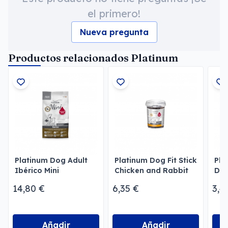
el primero!
Nueva pregunta
Productos relacionados Platinum
Platinum Dog Adult
Platinum Dog Fit Stick
Pla
Ibérico Mini
Chicken and Rabbit
Dog
14,80 €
6,35 €
3,4
Añadir
Añadir