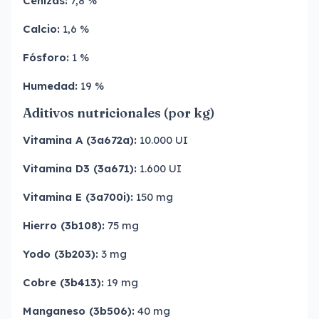
Cenizas:
7,8 %
Calcio:
1,6 %
Fósforo:
1 %
Humedad:
19 %
Aditivos nutricionales (por kg)
Vitamina A (3a672a):
10.000 UI
Vitamina D3 (3a671):
1.600 UI
Vitamina E (3a700i):
150 mg
Hierro (3b108):
75 mg
Yodo (3b203):
3 mg
Cobre (3b413):
19 mg
Manganeso (3b506):
40 mg