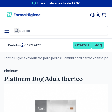
Envío gratis a partir de 49,9€
Ofertas
Blog
Pedidos
637724177
Farma Higiene
>
Productos para perros
>
Comida para perros
>
Pienso para
Platinum
Platinum Dog Adult Iberico