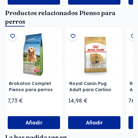
Productos relacionados Pienso para
perros
Brokaton Complet
Royal Canin Pug
Roy
Pienso para perros
Adult para Carlino
Adu
adultos
Adulto
7,73 €
14,98 €
76,
Añadir
Añadir
Lo has podido ver en