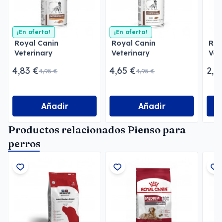
¡En oferta!
¡En oferta!
Royal Canin
Royal Canin
Roy
Veterinary
Veterinary
Vet
Gastrointestinal Low
Gastrointestinal Paté
Uri
4,83 €
4,65 €
2,1
4,95 €
4,95 €
Fat Paté
Pat
Añadir
Añadir
Productos relacionados Pienso para
perros