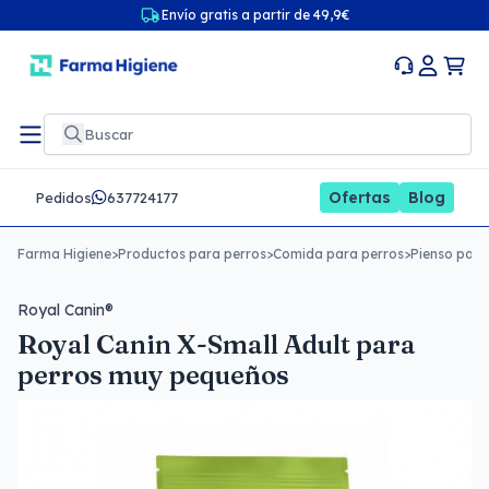
Envío gratis a partir de 49,9€
Ofertas
Blog
Pedidos
637724177
Farma Higiene
>
Productos para perros
>
Comida para perros
>
Pienso para
Royal Canin®
Royal Canin X-Small Adult para
perros muy pequeños