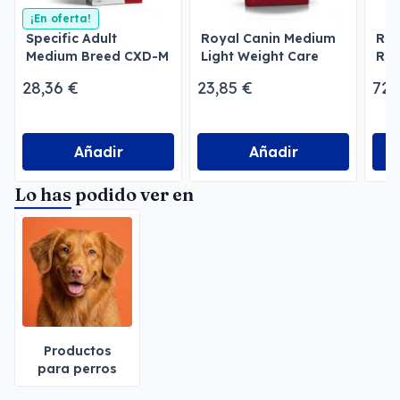
¡En oferta!
Specific Adult
Royal Canin Medium
Roy
Medium Breed CXD-M
Light Weight Care
Rot
Perros
Perros medianos
28,36 €
23,85 €
72,
Añadir
Añadir
Lo has podido ver en
Productos
para perros