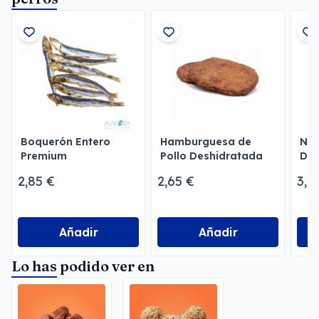
Boquerón Entero
Hamburguesa de
Ner
Premium
Pollo Deshidratada
Des
Deshidratado
Cm
2,85 €
2,65 €
3,0
Añadir
Añadir
Lo has podido ver en