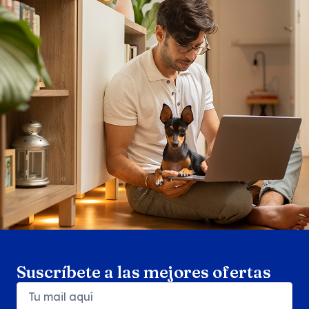
Search products
Se
Suscríbete a las mejores ofertas