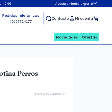
de 49,9€
Asesoramiento experto
Pedidos telefónicos
Contacto
Mi cuenta
637724177
Novedades
Ofertas
otina Perros
Referencia 97000019