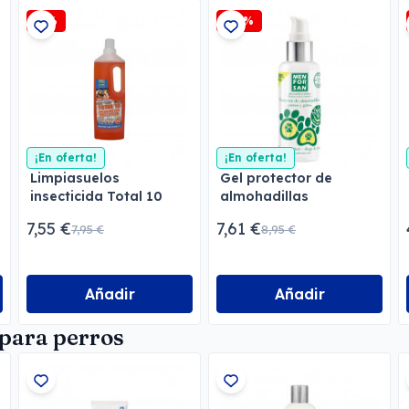
-5%
-15%
¡En oferta!
¡En oferta!
Limpiasuelos
Gel protector de
insecticida Total 10
almohadillas
Menforsan
Menforsan
7,55 €
7,61 €
7,95 €
8,95 €
Añadir
Añadir
para perros