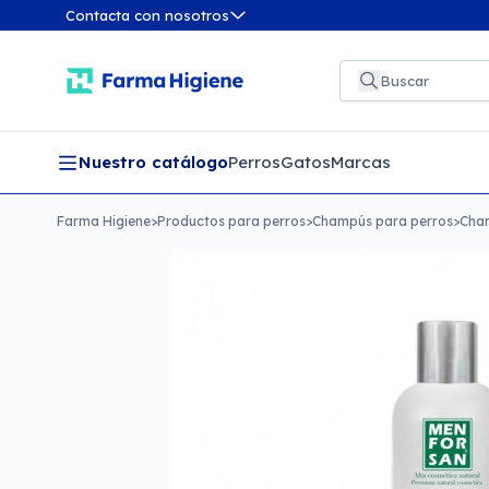
Contacta con nosotros
Nuestro catálogo
Perros
Gatos
Marcas
Farma Higiene
>
Productos para perros
>
Champús para perros
>
Cham