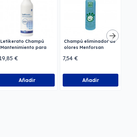
Letikerato Champú
Champú eliminador de
Cha
Mantenimiento para
olores Menforsan
per
Perros
19,85 €
7,54 €
5,95
Añadir
Añadir