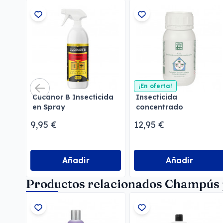
¡En oferta!
Cucanor B Insecticida
Insecticida
en Spray
concentrado
emulsionable
9,95 €
12,95 €
Menforsan
Añadir
Añadir
Productos relacionados Champús 