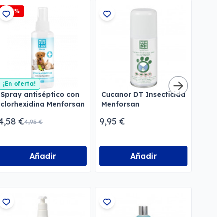
-7,5%
¡En oferta!
Spray antiséptico con
Cucanor DT Insecticida
Pipe
clorhexidina Menforsan
Menforsan
natu
con
4,58 €
9,95 €
5,95
4,95 €
Men
Añadir
Añadir