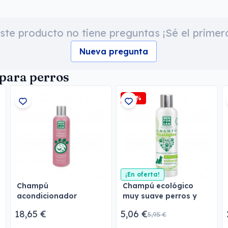
ste producto no tiene preguntas ¡Sé el primer
Nueva pregunta
para perros
-15%
¡En oferta!
Champú
Champú ecológico
acondicionador
muy suave perros y
Menforsan
cachorros Menforsan
18,65 €
5,06 €
5,95 €