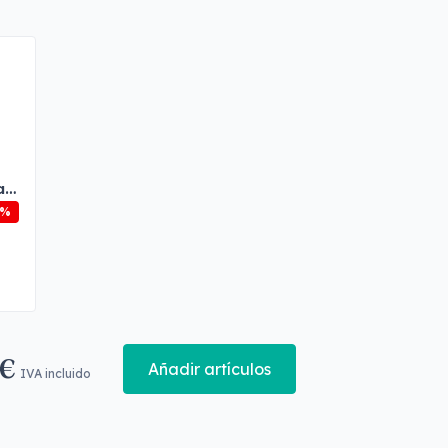
at
5%
 €
Añadir artículos
IVA incluido