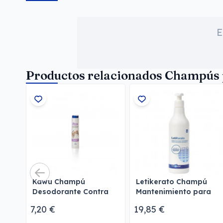
E
Productos relacionados Champús 
Kawu Champú
Letikerato Champú
Desodorante Contra
Mantenimiento para
los malos olores
Perros
7,20 €
19,85 €