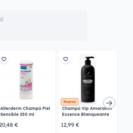
o!
-15
Nuevo
¡En 
Allerderm Champú Piel
Champú Vip Amaranth
Cha
Sensible 250 ml
Essence Blanqueante
Men
250 ml
20,48 €
12,99 €
5,0