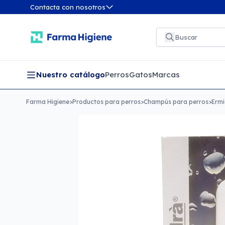
Contacta con nosotros
Nuestro catálogo
Perros
Gatos
Marcas
Farma Higiene
>
Productos para perros
>
Champús para perros
>
Ermi