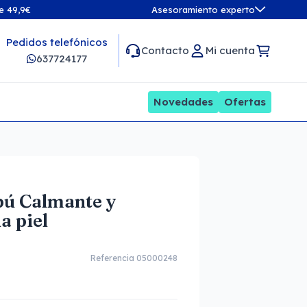
de 49,9€
Asesoramiento experto
Pedidos telefónicos
Contacto
Mi cuenta
637724177
Novedades
Ofertas
ú Calmante y
a piel
Referencia 05000248