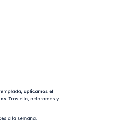
 templada,
aplicamos el
tos
. Tras ello, aclaramos y
ces a la semana.