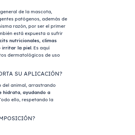
 general de la mascota,
 agentes patógenos, además de
misma razón, por ser el primer
mbién está expuesta a sufrir
its nutricionales, climas
rritar la piel
. Es aquí
ctos dermatológicos de uso
ORTA SU APLICACIÓN?
 del animal, arrastrando
e hidrata
,
ayudando a
 Todo ello, respetando la
OMPOSICIÓN?