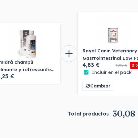
Royal Canin Veterinary
Gastrointestinal Low F
midrá champú
4,83 €
Paté
4,95 €
2,
lmante y refrescante
Incluir en el pack
,25 €
 la piel
Cambiar
30,08
Total productos