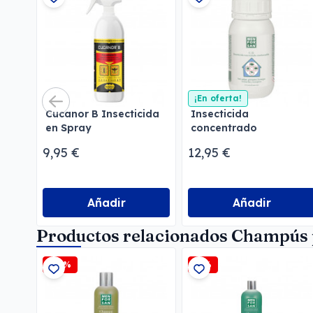
¡En oferta!
Cucanor B Insecticida
Insecticida
en Spray
concentrado
emulsionable
9,95 €
12,95 €
Menforsan
Añadir
Añadir
Productos relacionados Champús 
-15%
-5%