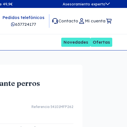
de 49,9€
Asesoramiento experto
Pedidos telefónicos
Contacto
Mi cuenta
637724177
Novedades
Ofertas
ante perros
Referencia 54101MFP262