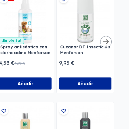
¡En oferta!
Spray antiséptico con
Cucanor DT Insecticida
Pipe
clorhexidina Menforsan
Menforsan
natu
con
4,58 €
9,95 €
5,95
4,95 €
Men
Añadir
Añadir
-10