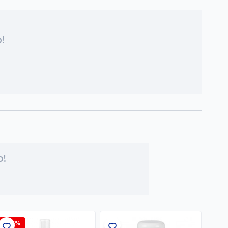
!
o!
-7,5%