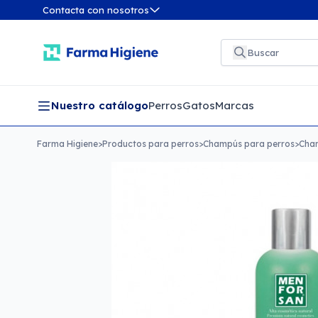
Contacta con nosotros
Nuestro catálogo
Perros
Gatos
Marcas
Farma Higiene
>
Productos para perros
>
Champús para perros
>
Cham