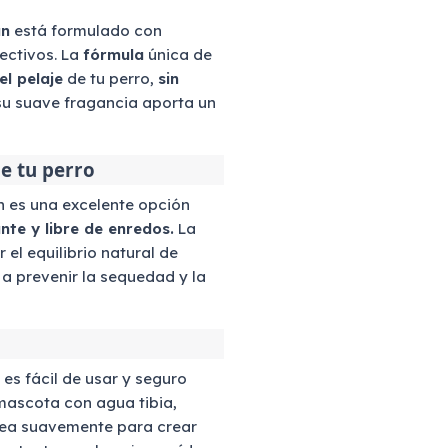
an
está formulado con
ectivos. La
fórmula
única de
l pelaje
de tu perro,
sin
su suave fragancia aporta un
de tu perro
 es una excelente opción
ante y libre de enredos.
La
l equilibrio natural de
 a prevenir la sequedad y la
es fácil de usar y seguro
 mascota con agua tibia,
ea suavemente para crear