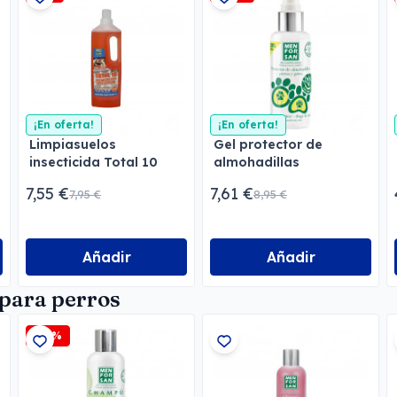
¡En oferta!
¡En oferta!
Limpiasuelos
Gel protector de
insecticida Total 10
almohadillas
Menforsan
Menforsan
7,55 €
7,61 €
7,95 €
8,95 €
Añadir
Añadir
para perros
-15%