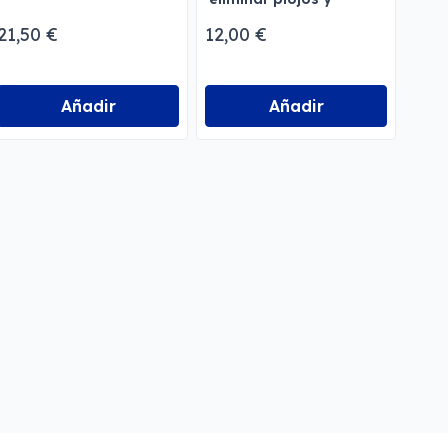
liendres
21,50 €
12,00 €
5,93
Añadir
Añadir