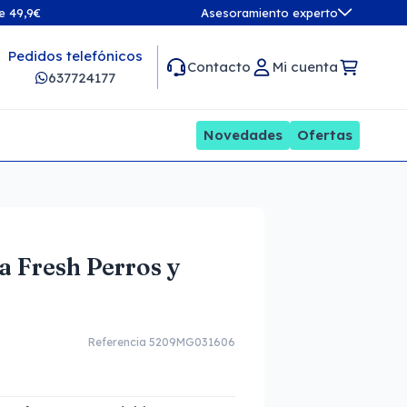
de 49,9€
Asesoramiento experto
Pedidos telefónicos
Contacto
Mi cuenta
637724177
Novedades
Ofertas
a Fresh Perros y
Referencia 5209MG031606