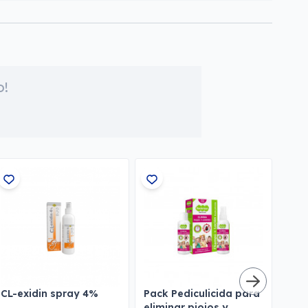
o!
CL-exidin spray 4%
Pack Pediculicida para
Lim
eliminar piojos y
de 