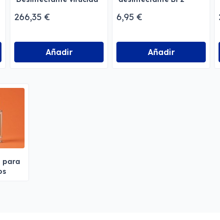
de aguas
Menforsan
266,35 €
6,95 €
Añadir
Añadir
s para
os