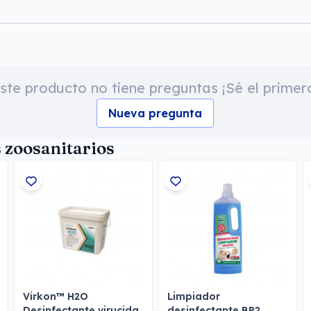
ste producto no tiene preguntas ¡Sé el primer
Nueva pregunta
 zoosanitarios
Virkon™ H2O
Limpiador
Desinfectante virucida
desinfectante BP2