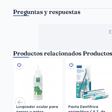
Preguntas y respuestas
E
Productos relacionados Productos
Limpiador ocular para
Pasta Dentífrica
perros y gatos
enzimática C.E.T. de