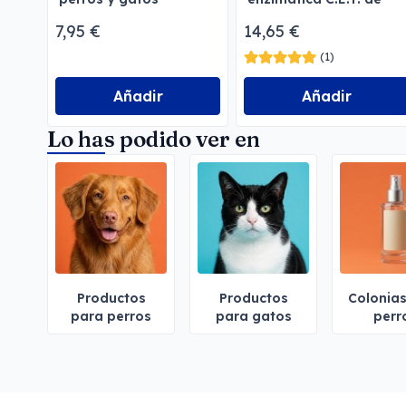
Menforsan
Virbac para perros y
7,95 €
14,65 €
gatos
(1)
Añadir
Añadir
Lo has podido ver en
Productos
Productos
Colonia
para perros
para gatos
perr