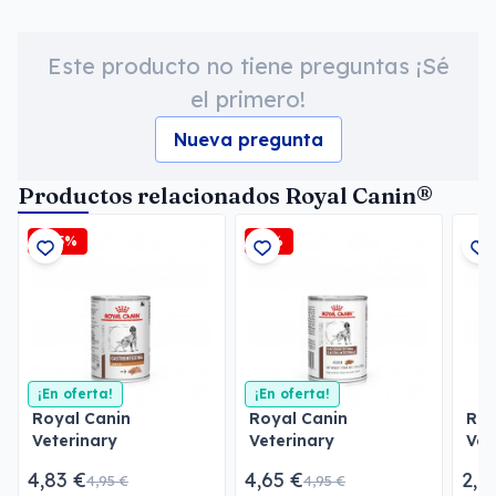
Este producto no tiene preguntas ¡Sé
el primero!
Nueva pregunta
Productos relacionados Royal Canin®
-2,5%
-6%
¡En oferta!
¡En oferta!
Royal Canin
Royal Canin
Roy
Veterinary
Veterinary
Vet
Gastrointestinal Low
Gastrointestinal Paté
Uri
4,83 €
4,65 €
2,1
4,95 €
4,95 €
Fat Paté
Pat