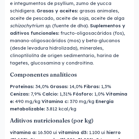
e integumentos de psyllium, zumo de yucca
schidigera.
Grasas y aceites:
grasas animales,
aceite de pescado, aceite de soja, aceite de alga
schizochytrium sp.
(fuente de dha).
Suplementos y
aditivos funcionales:
fructo-oligosacáridos (fos),
manano-oligosacáridos (mos) y beta-glucanos
(desde levadura hidrolizada), minerales,
clinoptilolita de origen sedimentario, harina de
tagetes, glucosamina y condroitina.
Componentes analíticos
Proteínas:
34,0%
Grasas:
14,0%
Fibras:
1,3%
Cenizas:
7,9%
Calcio:
1,31%
Fósforo:
1,0%
Vitamina
e:
490 mg/kg
Vitamina c:
370 mg/kg
Energía
metabolizable:
3.812 kcal/kg
Aditivos nutricionales (por kg)
vitamina a:
16.500 ui
vitamina d3:
1.100 ui
hierro