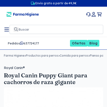
Envío gratis a partir de 49,9€
Ofertas
Blog
Pedidos
637724177
Farma Higiene
>
Productos para perros
>
Comida para perros
>
Pienso para
Royal Canin®
Royal Canin Puppy Giant para
cachorros de raza gigante