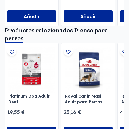
Añadir
Añadir
Productos relacionados Pienso para
perros
Platinum Dog Adult
Royal Canin Maxi
Roy
Beef
Adult para Perros
Adu
mu
19,55 €
25,16 €
4,6