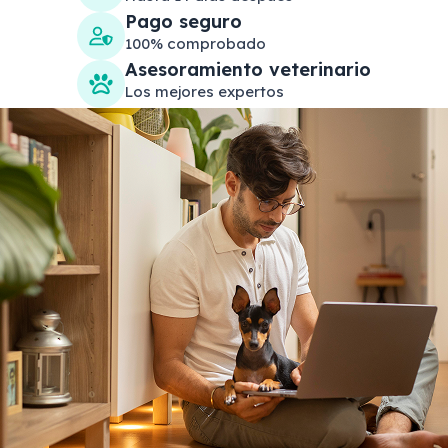
Pago seguro
100% comprobado
Asesoramiento veterinario
Los mejores expertos
Search products
Se