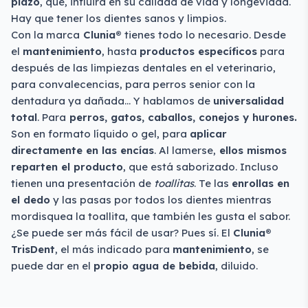
plazo
, que, influirá en su calidad de vida y longevidad.
Hay que tener los dientes sanos y limpios.
Con la marca
Clunia®
tienes todo lo necesario. Desde
el
mantenimiento
, hasta
productos específicos
para
después de las limpiezas dentales en el veterinario,
para convalecencias, para perros senior con la
dentadura ya dañada… Y hablamos de
universalidad
total
. Para
perros, gatos, caballos, conejos y hurones.
Son en formato líquido o gel, para
aplicar
directamente en las encías
. Al lamerse,
ellos mismos
reparten el producto
, que está saborizado. Incluso
tienen una presentación de
toallitas
. Te las
enrollas en
el dedo
y las pasas por todos los dientes mientras
mordisquea la toallita, que también les gusta el sabor.
¿Se puede ser más fácil de usar? Pues sí. El
Clunia®
TrisDent
, el más indicado para
mantenimiento
, se
puede dar en el
propio agua de bebida
, diluido.