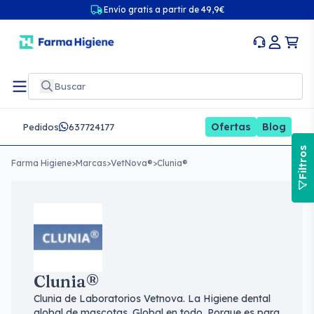
Envío gratis a partir de 49,9€
Ofertas
Blog
Pedidos
637724177
Filtros
Farma Higiene
>
Marcas
>
VetNova®
>
Clunia®
Clunia®
Clunia de Laboratorios Vetnova. La Higiene dental
global de mascotas. Global en todo. Porque es para