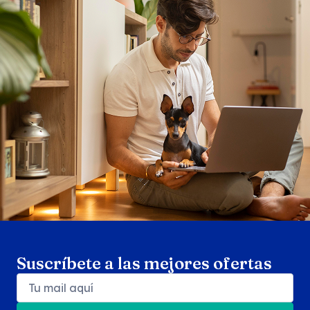
Search products
Se
Suscríbete a las mejores ofertas