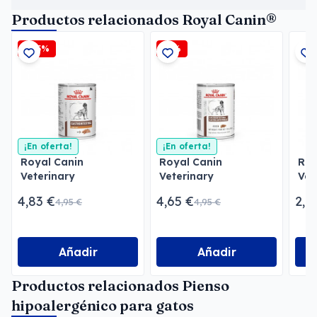
Productos relacionados Royal Canin®
-2,5%
-6%
¡En oferta!
¡En oferta!
Royal Canin
Royal Canin
Roy
Veterinary
Veterinary
Vet
Gastrointestinal Low
Gastrointestinal Paté
Uri
4,83 €
4,65 €
2,1
4,95 €
4,95 €
Fat Paté
Pat
Añadir
Añadir
Productos relacionados Pienso
hipoalergénico para gatos