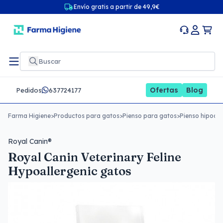
Envío gratis a partir de 49,9€
Ofertas
Blog
Pedidos
637724177
Farma Higiene
>
Productos para gatos
>
Pienso para gatos
>
Pienso hipoal
Royal Canin®
Royal Canin Veterinary Feline
Hypoallergenic gatos