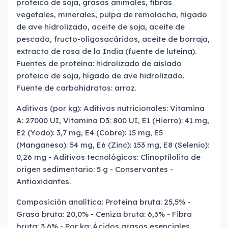
proteico de soja, grasas animales, fibras
vegetales, minerales, pulpa de remolacha, hígado
de ave hidrolizado, aceite de soja, aceite de
pescado, fructo-oligosacáridos, aceite de borraja,
extracto de rosa de la India (fuente de luteína).
Fuentes de proteína: hidrolizado de aislado
proteico de soja, hígado de ave hidrolizado.
Fuente de carbohidratos: arroz.
Aditivos (por kg): Aditivos nutricionales: Vitamina
A: 27000 UI, Vitamina D3: 800 UI, E1 (Hierro): 41 mg,
E2 (Yodo): 3,7 mg, E4 (Cobre): 15 mg, E5
(Manganeso): 54 mg, E6 (Zinc): 153 mg, E8 (Selenio):
0,26 mg - Aditivos tecnológicos: Clinoptilolita de
origen sedimentario: 5 g - Conservantes -
Antioxidantes.
Composición analítica: Proteína bruta: 25,5% -
Grasa bruta: 20,0% - Ceniza bruta: 6,3% - Fibra
bruta: 3,6% - Por kg: Ácidos grasos esenciales