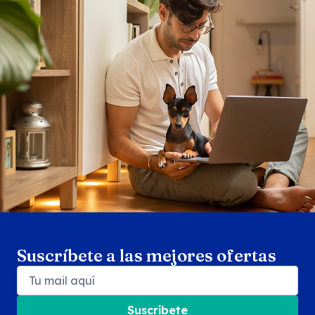
Search products
Se
Suscríbete a las mejores ofertas
Suscríbete