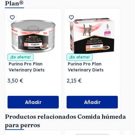
Plan®
¡En oferta!
¡En oferta!
Purina Pro Plan
Purina Pro Plan
Veterinary Diets
Veterinary Diets
Mousse DM Diabetes
Feline DM Diabetes
3,50 €
2,15 €
Pollo
Añadir
Añadir
Productos relacionados Comida húmeda
para perros