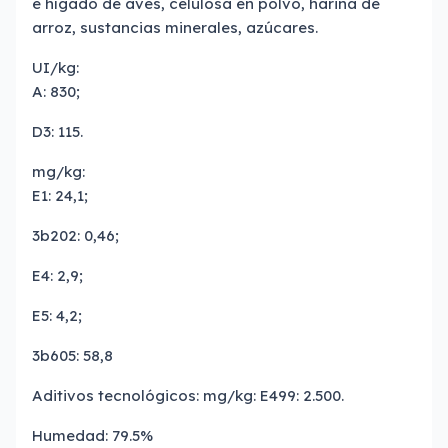
e hígado de aves, celulosa en polvo, harina de
arroz, sustancias minerales, azúcares.
UI/kg:
A: 830;
D3: 115.
mg/kg:
E1: 24,1;
3b202: 0,46;
E4: 2,9;
E5: 4,2;
3b605: 58,8
Aditivos tecnológicos: mg/kg: E499: 2.500.
Humedad: 79.5%