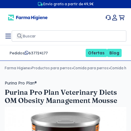
Envío gratis a partir de 49,9€
Ofertas
Blog
Pedidos
637724177
Farma Higiene
>
Productos para perros
>
Comida para perros
>
Comida húm
Purina Pro Plan®
Purina Pro Plan Veterinary Diets
OM Obesity Management Mousse