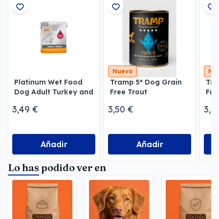
Nuevo
Nu
Platinum Wet Food
Tramp 5* Dog Grain
Tra
Dog Adult Turkey and
Free Trout
Fre
Salmon 375 Gr
3,49 €
3,50 €
3,5
Añadir
Añadir
Lo has podido ver en