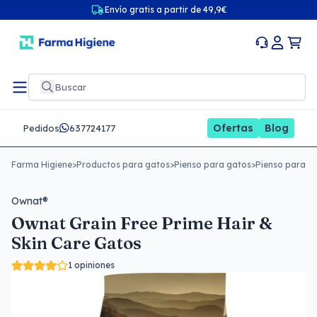
Envío gratis a partir de 49,9€
Ofertas
Blog
Pedidos
637724177
Farma Higiene
>
Productos para gatos
>
Pienso para gatos
>
Pienso para ga
Ownat®
Ownat Grain Free Prime Hair &
Skin Care Gatos
1 opiniones