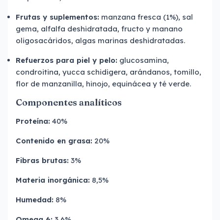
Frutas y suplementos:
manzana fresca (1%), sal
gema, alfalfa deshidratada, fructo y manano
oligosacáridos, algas marinas deshidratadas.
Refuerzos para piel y pelo:
glucosamina,
condroitina, yucca schidigera, arándanos, tomillo,
flor de manzanilla, hinojo, equinácea y té verde.
Componentes analíticos
Proteína:
40%
Contenido en grasa:
20%
Fibras brutas:
3%
Materia inorgánica:
8,5%
Humedad:
8%
Omega 6:
3,6%