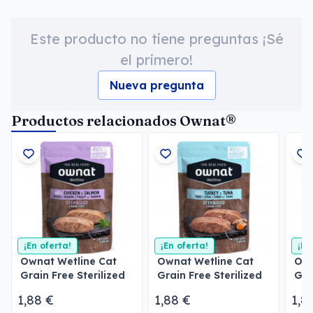
Este producto no tiene preguntas ¡Sé
el primero!
Nueva pregunta
Productos relacionados Ownat®
¡En oferta!
¡En oferta!
¡En
Ownat Wetline Cat
Ownat Wetline Cat
Own
Grain Free Sterilized
Grain Free Sterilized
Gra
Chicken & Salmon
Turkey & Tuna
Sal
1,88 €
1,88 €
1,8