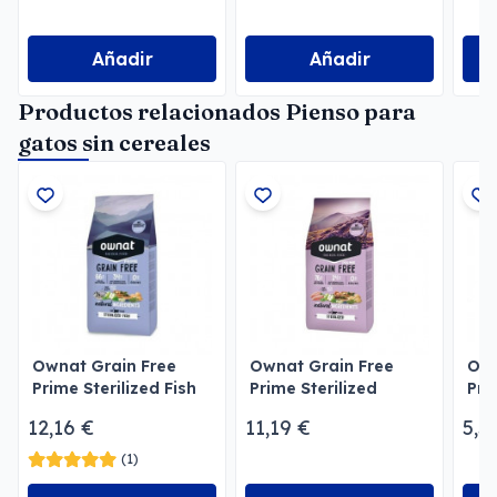
Añadir
Añadir
Productos relacionados Pienso para
gatos sin cereales
Ownat Grain Free
Ownat Grain Free
Own
Prime Sterilized Fish
Prime Sterilized
Pri
Gatos
Gatos
12,16 €
11,19 €
5,5
(1)