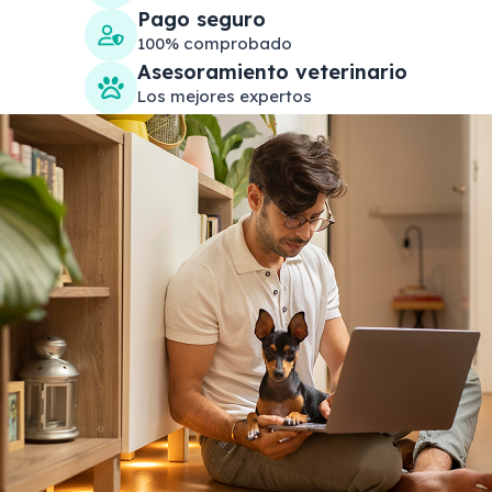
Pago seguro
100% comprobado
Asesoramiento veterinario
Los mejores expertos
Search products
Se