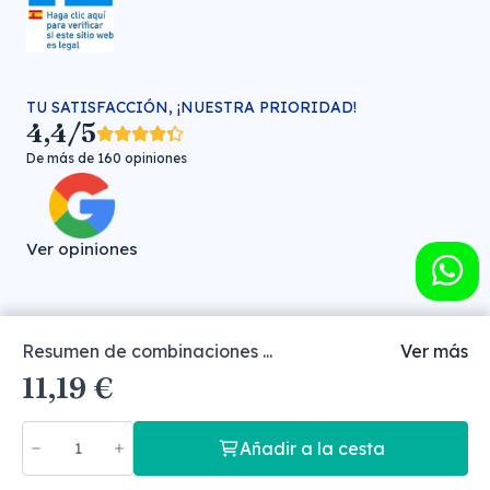
TU SATISFACCIÓN, ¡NUESTRA PRIORIDAD!
4,4/5
De más de 160 opiniones
Ver opiniones
Resumen de combinaciones ...
Ver más
Farmacia veterinaria online © FARMA HIGIENE S.L. (CIF: B-
11,19 €
30706451)
Añadir a la cesta