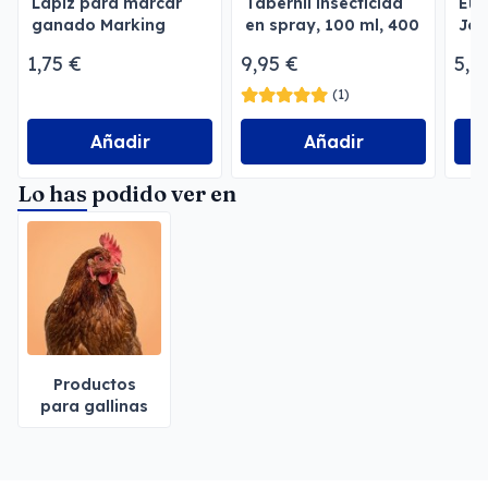
Lápiz para marcar
Tabernil insecticida
Eur
ganado Marking
en spray, 100 ml, 400
Jer
ml, 750 ml
1,75 €
9,95 €
5,7
(1)
Añadir
Añadir
Lo has podido ver en
Productos
para gallinas