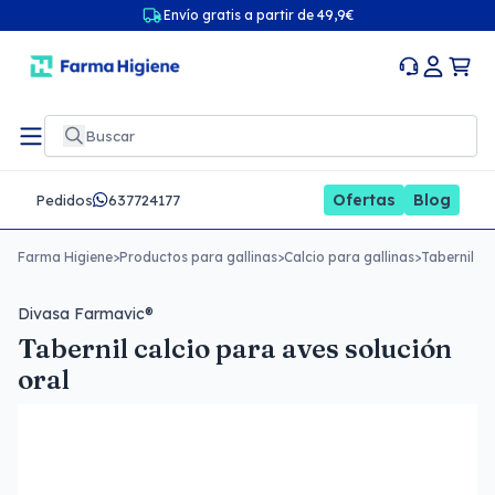
Envío gratis a partir de 49,9€
Ofertas
Blog
Pedidos
637724177
Farma Higiene
>
Productos para gallinas
>
Calcio para gallinas
>
Tabernil ca
Divasa Farmavic®
Tabernil calcio para aves solución
oral