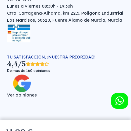
Lunes a viernes 08:30h - 19:30h
Ctra. Cartagena-Alhama, km 22,5. Polígono Industrial
Los Narcisos, 30320, Fuente Álamo de Murcia, Murcia
TU SATISFACCIÓN, ¡NUESTRA PRIORIDAD!
4,4/5
De más de 160 opiniones
Ver opiniones
Farmacia veterinaria online © FARMA HIGIENE S.L. (CIF: B-
30706451)