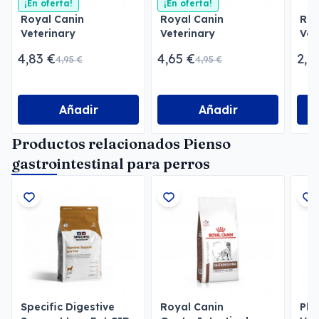
¡En oferta!
¡En oferta!
Royal Canin
Royal Canin
Roy
Veterinary
Veterinary
Vet
Gastrointestinal Low
Gastrointestinal Paté
Uri
4,83 €
4,65 €
2,1
4,95 €
4,95 €
Fat Paté
Pat
Añadir
Añadir
Productos relacionados Pienso
gastrointestinal para perros
Specific Digestive
Royal Canin
Pla