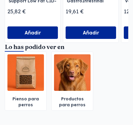
Support Low Fat CID-
GastroIntestinal
Vet
LF
Moderate Calorie
25,82 €
19,61 €
12,
Perros
Añadir
Añadir
Lo has podido ver en
Pienso para
Productos
perros
para perros