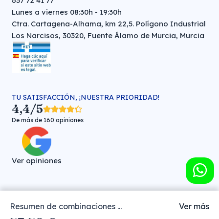
637 72 41 77
Lunes a viernes 08:30h - 19:30h
Ctra. Cartagena-Alhama, km 22,5. Polígono Industrial
Los Narcisos, 30320, Fuente Álamo de Murcia, Murcia
TU SATISFACCIÓN, ¡NUESTRA PRIORIDAD!
4,4/5
De más de 160 opiniones
Ver opiniones
Resumen de combinaciones ...
Ver más
Farmacia veterinaria online © FARMA HIGIENE S.L. (CIF: B-