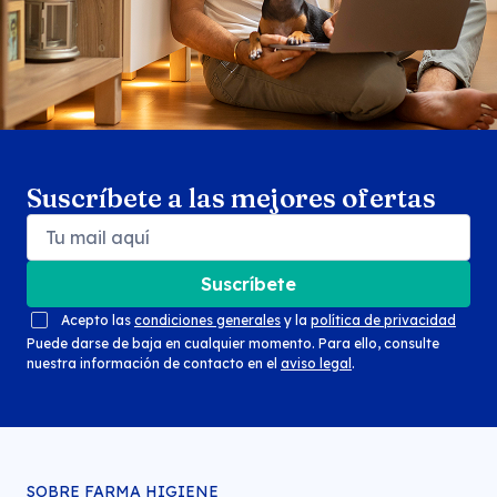
Suscríbete a las mejores ofertas
Suscríbete
Acepto las
condiciones generales
y la
política de privacidad
Puede darse de baja en cualquier momento. Para ello, consulte
nuestra información de contacto en el
aviso legal
.
SOBRE FARMA HIGIENE