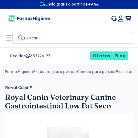
Envío gratis a partir de 49,9€
Ofertas
Blog
Pedidos
637724177
Farma Higiene
>
Productos para perros
>
Comida para perros
>
Pienso para
Royal Canin®
Royal Canin Veterinary Canine
Gastrointestinal Low Fat Seco