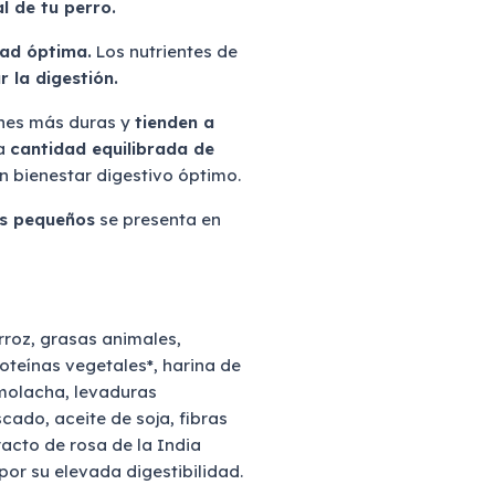
al de tu perro.
dad óptima.
Los nutrientes de
ar la digestión.
ones más duras y
tienden a
na
cantidad equilibrada de
 bienestar digestivo óptimo.
os pequeños
se presenta en
rroz, grasas animales,
oteínas vegetales*, harina de
emolacha, levaduras
cado, aceite de soja, fibras
racto de rosa de la India
 por su elevada digestibilidad.