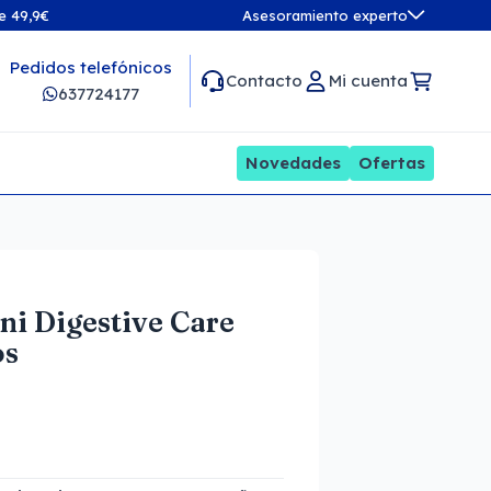
de 49,9€
Asesoramiento experto
Pedidos telefónicos
Contacto
Mi cuenta
637724177
Novedades
Ofertas
ni Digestive Care
os