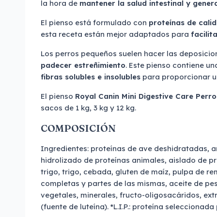
la hora de
mantener la salud intestinal y gener
El pienso está formulado con
proteínas de cali
esta receta están mejor adaptados para
facilit
Los perros pequeños suelen hacer las deposici
padecer estreñimiento
. Este pienso contiene u
fibras solubles e insolubles
para proporcionar un
El pienso
Royal Canin Mini Digestive Care Perr
sacos de 1 kg, 3 kg y 12 kg.
COMPOSICIÓN
Ingredientes: proteínas de ave deshidratadas, a
hidrolizado de proteínas animales, aislado de pr
trigo, trigo, cebada, gluten de maíz, pulpa de r
completas y partes de las mismas, aceite de pes
vegetales, minerales, fructo-oligosacáridos, ext
(fuente de luteína). *L.I.P.: proteína seleccionada