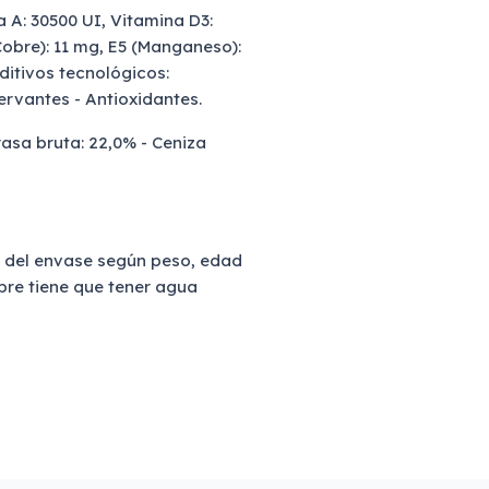
a A: 30500 UI, Vitamina D3:
(Cobre): 11 mg, E5 (Manganeso):
Aditivos tecnológicos:
servantes - Antioxidantes.
rasa bruta: 22,0% - Ceniza
la del envase según peso, edad
pre tiene que tener agua