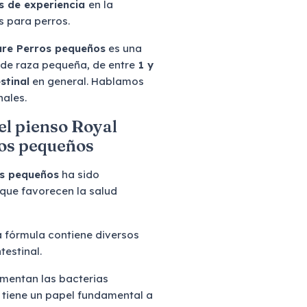
s de experiencia
en la
s para perros.
Care Perros pequeños
es una
 de raza pequeña, de entre
1 y
stinal
en general. Hablamos
nales.
el pienso Royal
ros pequeños
os pequeños
ha sido
que favorecen la salud
a fórmula contiene diversos
ntestinal.
imentan las bacterias
ue tiene un papel fundamental a