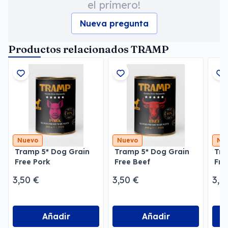
el primero!
Nueva pregunta
Productos relacionados TRAMP
Nuevo
Nuevo
Nu
Tramp 5* Dog Grain
Tramp 5* Dog Grain
Tra
Free Pork
Free Beef
Fre
3,50 €
3,50 €
3,5
Añadir
Añadir