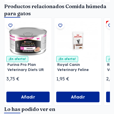
Productos relacionados Comida húmeda
para gatos
-2
¡En oferta!
¡En oferta!
¡En
Purina Pro Plan
Royal Canin
Roy
Veterinary Diets UR
Veterinary Feline
Vet
Urinary Mousse
Gastrointestinal en
Ear
3,75 €
1,95 €
2,4
Gatos
Salsa
Sob
Añadir
Añadir
Lo has podido ver en