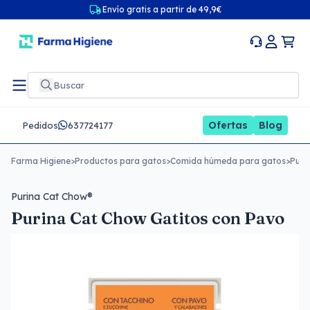
Envío gratis a partir de 49,9€
Ofertas
Blog
Pedidos
637724177
Farma Higiene
>
Productos para gatos
>
Comida húmeda para gatos
>
Puri
Purina Cat Chow®
Purina Cat Chow Gatitos con Pavo