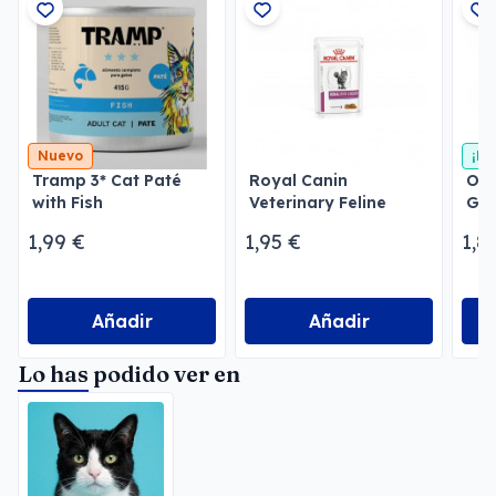
Nuevo
¡En
Tramp 3* Cat Paté
Royal Canin
Own
with Fish
Veterinary Feline
Gra
Renal with Chicken en
Shr
1,99 €
1,95 €
1,8
salsa
Añadir
Añadir
Lo has podido ver en