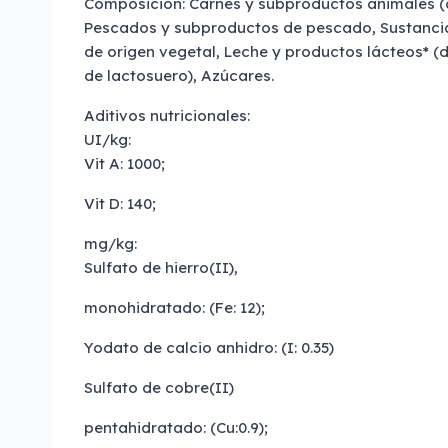
Composición: Carnes y subproductos animales (d
Pescados y subproductos de pescado, Sustanci
de origen vegetal, Leche y productos lácteos* (d
de lactosuero), Azúcares.
Aditivos nutricionales:
UI/kg:
Vit A: 1000;
Vit D: 140;
mg/kg:
Sulfato de hierro(II),
monohidratado: (Fe: 12);
Yodato de calcio anhidro: (I: 0.35)
Sulfato de cobre(II)
pentahidratado: (Cu:0.9);