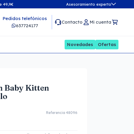
de 49,9€
Asesoramiento experto
Pedidos telefónicos
Contacto
Mi cuenta
637724177
Novedades
Ofertas
n Baby Kitten
lo
Referencia 48096