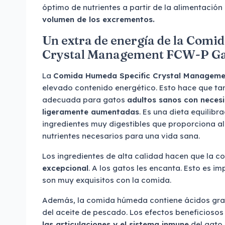
óptimo de nutrientes a partir de la alimentación
volumen de los excrementos.
Un extra de energía de la Comi
Crystal Management FCW-P Ga
La
Comida Humeda Specific Crystal Managem
elevado contenido energético. Esto hace que ta
adecuada para gatos
adultos sanos con neces
ligeramente aumentadas
. Es una dieta equilibr
ingredientes muy digestibles que proporciona al
nutrientes necesarios para una vida sana.
Los ingredientes de alta calidad hacen que la 
excepcional
. A los gatos les encanta. Esto es i
son muy exquisitos con la comida.
Además, la comida húmeda contiene ácidos gr
del aceite de pescado. Los efectos beneficiosos
las articulaciones y el sistema inmune
del gato