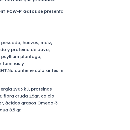
ent FCW-P Gatos
se presenta
e pescado, huevos, maíz,
zado y proteína de pavo,
 psyllium plantago,
 vitaminas y
BHT.No contiene colorantes ni
nergía 1903 kJ, proteínas
, fibra cruda 1.5gr, calcio
38gr, ácidos grasos Omega-3
gua 8.5 gr.