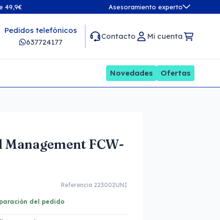
de 49,9€
Asesoramiento experto
Pedidos telefónicos
Contacto
Mi cuenta
637724177
Novedades
Ofertas
tal Management FCW-
Referencia 223002UNI
eparación del pedido