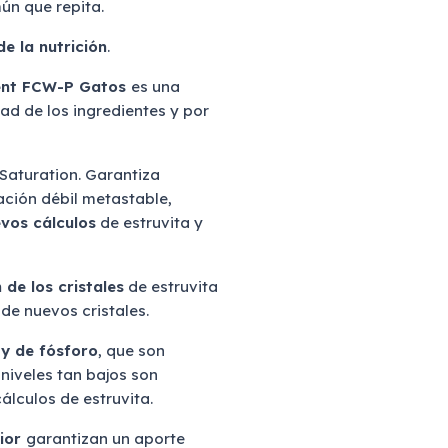
ún que repita.
e la nutrición
.
ent FCW-P Gatos
es una
dad de los ingredientes y por
 Saturation. Garantiza
ción débil metastable,
evos cálculos
de estruvita y
 de los cristales
de estruvita
 de nuevos cristales.
 y de fósforo
, que son
niveles tan bajos son
cálculos de estruvita.
rior
garantizan un aporte