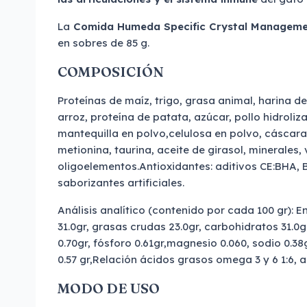
La
Comida Humeda Specific Crystal Managem
en sobres de 85 g.
COMPOSICIÓN
Proteínas de maíz, trigo, grasa animal, harina d
arroz, proteína de patata, azúcar, pollo hidroli
mantequilla en polvo,celulosa en polvo, cáscara
metionina, taurina, aceite de girasol, minerales,
oligoelementos.Antioxidantes: aditivos CE:BHA, 
saborizantes artificiales.
Análisis analítico (contenido por cada 100 gr): E
31.0gr, grasas crudas 23.0gr, carbohidratos 31.0gr
0.70gr, fósforo 0.61gr,magnesio 0.060, sodio 0.
0.57 gr,Relación ácidos grasos omega 3 y 6 1:6, a
MODO DE USO