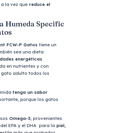
 a la vez que
reduce el
da Humeda Specific
tos
ent FCW-P Gatos
tiene un
mbién sea una dieta
idades energéticas
ada en nutrientes y con
 gato adulto todos los
comida
tenga un sabor
mportante, porque los gatos
asos
Omega-3
, provenientes
 del EPA y el DHA para la
piel,
 están más que probados.