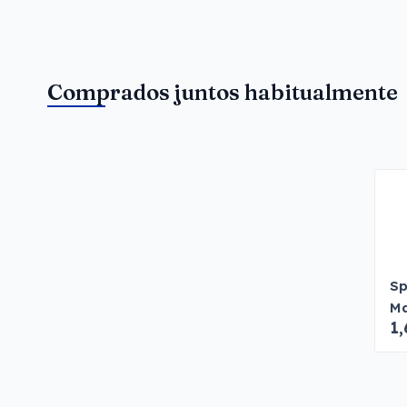
Comprados juntos habitualmente
Sp
M
1,
Ga