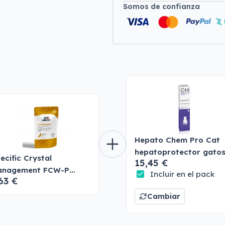
Somos de confianza
Hepato Chem Pro Cat
hepatoprotector gato
ecific Crystal
15,45 €
anagement FCW-P
Incluir en el pack
63 €
tos
Cambiar