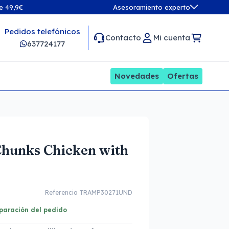
de 49,9€
Asesoramiento experto
Pedidos telefónicos
Contacto
Mi cuenta
637724177
Novedades
Ofertas
Chunks Chicken with
Referencia TRAMP30271UND
eparación del pedido