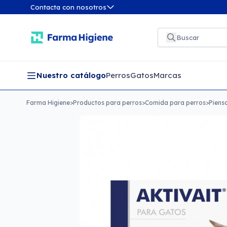
Contacta con nosotros
Nuestro catálogo
Perros
Gatos
Marcas
Farma Higiene
>
Productos para perros
>
Comida para perros
>
Piens