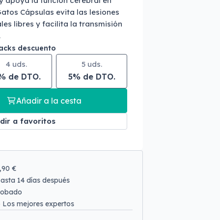
y apoya la función cerebral en
atos Cápsulas evita las lesiones
es libres y facilita la transmisión
.
packs descuento
4 uds.
5 uds.
% de DTO.
5% de DTO.
Añadir a la cesta
dir a favoritos
9,90 €
asta 14 días después
robado
o
Los mejores expertos