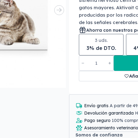
sistema nervioso central 
gatos mayores. Aktivait G
producidas por los radical
de las señales cerebrales
Ahorra con nuestros 
3 uds.
3% de DTO.
4
Aña
Envío gratis
A partir de 4
Devolución garantizada
H
Pago seguro
100% comp
Asesoramiento veterinari
Somos de confianza