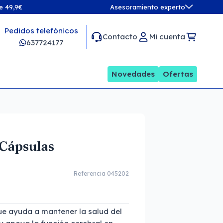
de 49,9€
Asesoramiento experto
Pedidos telefónicos
Contacto
Mi cuenta
637724177
Novedades
Ofertas
 Cápsulas
Referencia 045202
ue ayuda a mantener la salud del