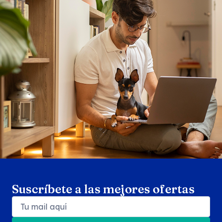
Search products
Se
Suscríbete a las mejores ofertas