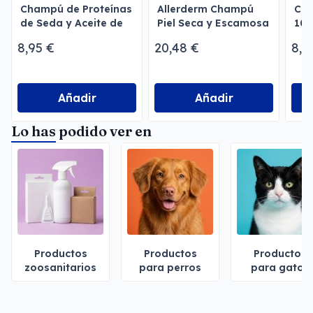
Champú de Proteínas
Allerderm Champú
Cha
de Seda y Aceite de
Piel Seca y Escamosa
100
Argán
per
8,95 €
20,48 €
8,6
Añadir
Añadir
Lo has podido ver en
Productos
Productos
Productos
zoosanitarios
para perros
para gatos