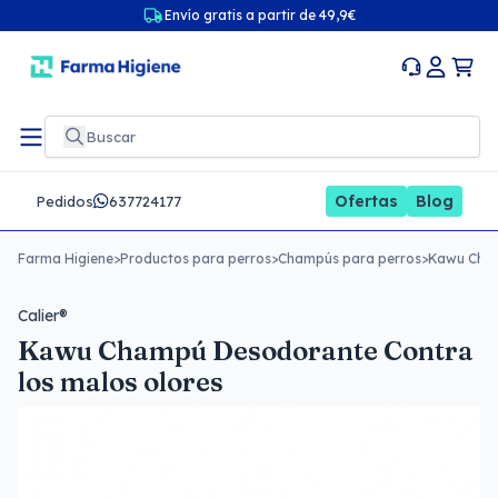
Envío gratis a partir de 49,9€
Ofertas
Blog
Pedidos
637724177
Farma Higiene
>
Productos para perros
>
Champús para perros
>
Kawu Cham
Calier®
Kawu Champú Desodorante Contra
los malos olores