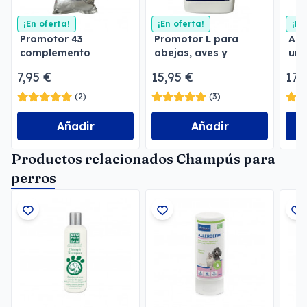
¡En oferta!
¡En oferta!
¡En
Promotor 43
Promotor L para
Ant
complemento
abejas, aves y
urg
vitamínico en polvo
pájaros
Spr
7,95 €
15,95 €
17,
(2)
(3)
Añadir
Añadir
Productos relacionados Champús para
perros