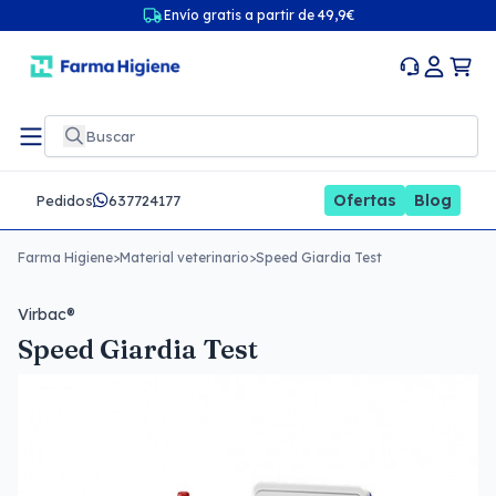
Envío gratis a partir de 49,9€
Ofertas
Blog
Pedidos
637724177
Farma Higiene
>
Material veterinario
>
Speed Giardia Test
Virbac®
Speed Giardia Test