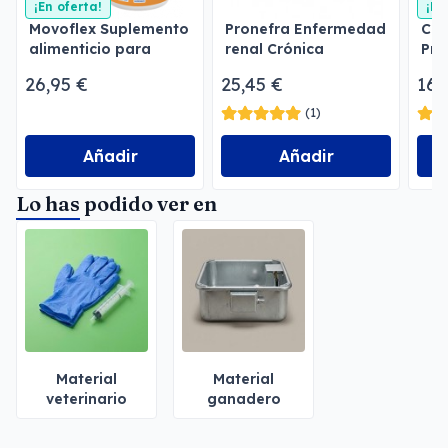
¡En oferta!
¡En
Movoflex Suplemento
Pronefra Enfermedad
Col
alimenticio para
renal Crónica
Pre
perros
26,95 €
25,45 €
16,
(1)
Añadir
Añadir
Lo has podido ver en
Material
Material
veterinario
ganadero