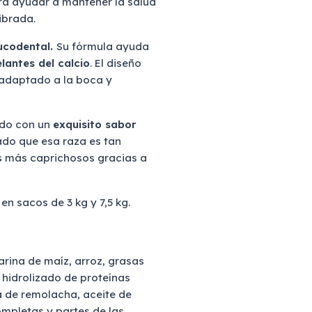
a ayudar a mantener la salud
ibrada.
ucodental.
Su fórmula ayuda
lantes del calcio
. El diseño
adaptado a la boca y
ado con un
exquisito sabor
ado que esa raza es tan
os más caprichosos gracias a
en sacos de 3 kg y 7,5 kg.
arina de maíz, arroz, grasas
 hidrolizado de proteínas
a de remolacha, aceite de
ompletas y partes de las