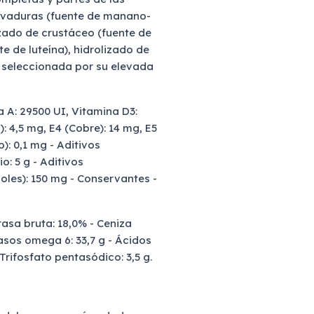
levaduras (fuente de manano-
lizado de crustáceo (fuente de
e de luteína), hidrolizado de
ína seleccionada por su elevada
a A: 29500 UI, Vitamina D3:
): 4,5 mg, E4 (Cobre): 14 mg, E5
): 0,1 mg - Aditivos
o: 5 g - Aditivos
noles): 150 mg - Conservantes -
rasa bruta: 18,0% - Ceniza
rasos omega 6: 33,7 g - Ácidos
Trifosfato pentasódico: 3,5 g.