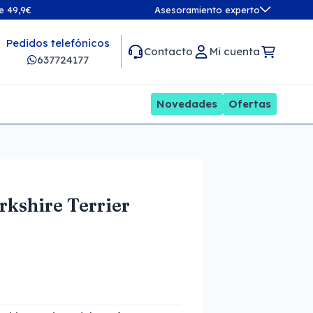
de 49,9€
Asesoramiento experto
Pedidos telefónicos
Contacto
Mi cuenta
637724177
Novedades
Ofertas
rkshire Terrier