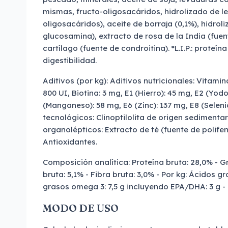
mismas, fructo-oligosacáridos, hidrolizado de 
oligosacáridos), aceite de borraja (0,1%), hidro
glucosamina), extracto de rosa de la India (fuent
cartílago (fuente de condroitina). *L.I.P.: prote
digestibilidad.
Aditivos (por kg): Aditivos nutricionales: Vitamin
800 UI, Biotina: 3 mg, E1 (Hierro): 45 mg, E2 (Yodo
(Manganeso): 58 mg, E6 (Zinc): 137 mg, E8 (Selenio
tecnológicos: Clinoptilolita de origen sedimentari
organolépticos: Extracto de té (fuente de polife
Antioxidantes.
Composición analítica: Proteína bruta: 28,0% - G
bruta: 5,1% - Fibra bruta: 3,0% - Por kg: Ácidos g
grasos omega 3: 7,5 g incluyendo EPA/DHA: 3 g - 
MODO DE USO