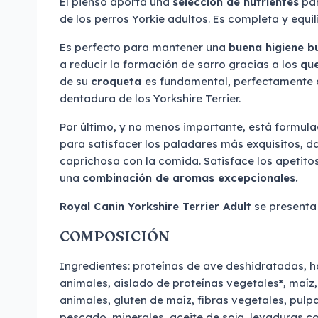
El pienso aporta una
selección de nutrientes
par
de los perros Yorkie adultos. Es completa y equil
Es perfecto para mantener una
buena higiene b
a reducir la formación de sarro gracias a los
que
de su
croqueta
es fundamental, perfectamente 
dentadura de los Yorkshire Terrier.
Por último, y no menos importante, está formul
para satisfacer los paladares más exquisitos, d
caprichosa con la comida. Satisface los apetit
una
combinación de aromas excepcionales.
Royal Canin Yorkshire Terrier Adult
se presenta 
COMPOSICIÓN
Ingredientes: proteínas de ave deshidratadas, h
animales, aislado de proteínas vegetales*, maíz,
animales, gluten de maíz, fibras vegetales, pulp
pescado, minerales, aceite de soja, levaduras c