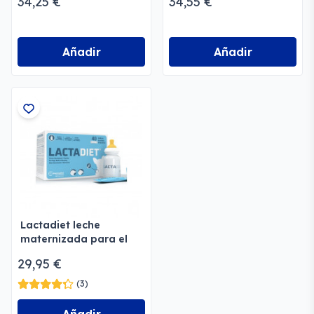
34,25 €
34,55 €
Añadir
Añadir
Lactadiet leche
maternizada para el
destete de perros
29,95 €
(3)