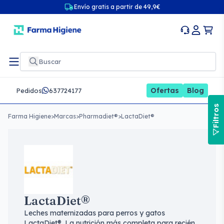
Envío gratis a partir de 49,9€
Ofertas
Blog
Pedidos
637724177
Filtros
Farma Higiene
>
Marcas
>
Pharmadiet®
>
LactaDiet®
LactaDiet®
Leches maternizadas para perros y gatos
LactaDiet®. La nutrición más completa para recién