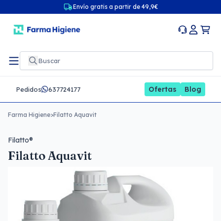
Envío gratis a partir de 49,9€
Ofertas
Blog
Pedidos
637724177
Farma Higiene
>
Filatto Aquavit
Filatto®
Filatto Aquavit