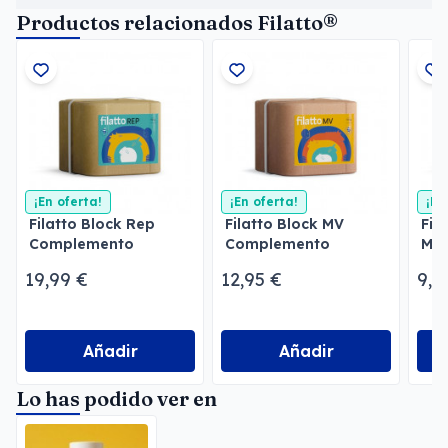
Productos relacionados Filatto®
¡En oferta!
¡En oferta!
¡En
Filatto Block Rep
Filatto Block MV
Fil
Complemento
Complemento
Mol
Repelente Parásitos
Mineral y Vitamínico
int
19,99 €
12,95 €
9,9
cob
Añadir
Añadir
Lo has podido ver en