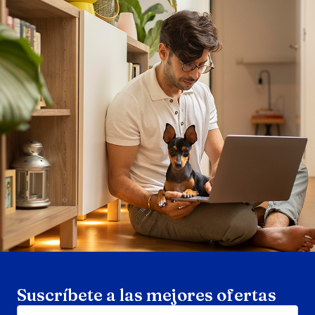
Search products
Se
Suscríbete a las mejores ofertas