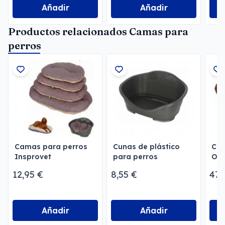
Añadir
Añadir
Productos relacionados Camas para
perros
Camas para perros
Cunas de plástico
Col
Insprovet
para perros
Oxf
Sleeperes
12,95 €
8,55 €
47,
Añadir
Añadir