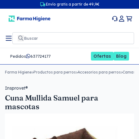
Envío gratis a partir de 49,9€
Ofertas
Blog
Pedidos
637724177
Farma Higiene
>
Productos para perros
>
Accesorios para perros
>
Camas p
Insprovet®
Cuna Mullida Samuel para
mascotas