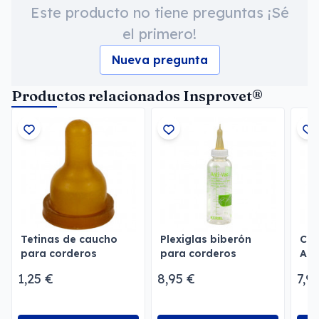
Este producto no tiene preguntas ¡Sé
el primero!
Nueva pregunta
Productos relacionados Insprovet®
Tetinas de caucho
Plexiglas biberón
Cro
para corderos
para corderos
Allf
1,25 €
8,95 €
7,9