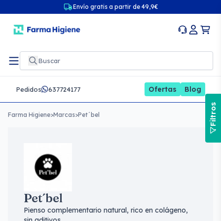
Envío gratis a partir de 49,9€
Ofertas
Blog
Pedidos
637724177
Filtros
Farma Higiene
>
Marcas
>
Pet´bel
Pet´bel
Pienso complementario natural, rico en colágeno,
sin aditivos