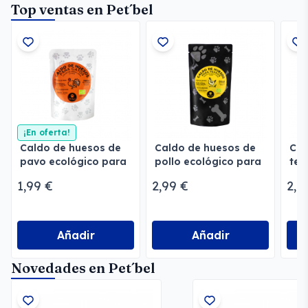
Top ventas en Pet´bel
¡En oferta!
Caldo de huesos de
Caldo de huesos de
Cal
pavo ecológico para
pollo ecológico para
ter
gatos
perros
par
1,99 €
2,99 €
2,9
Añadir
Añadir
Novedades en Pet´bel