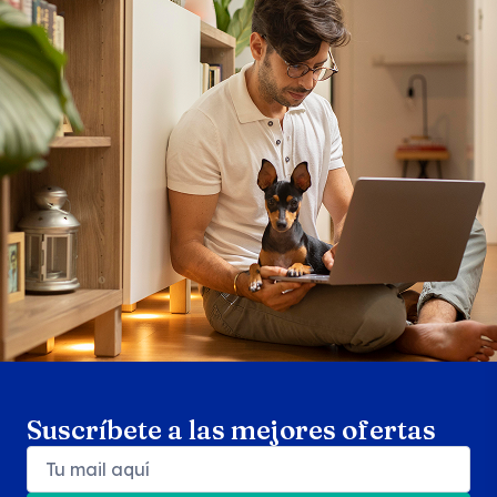
Search products
Se
Suscríbete a las mejores ofertas