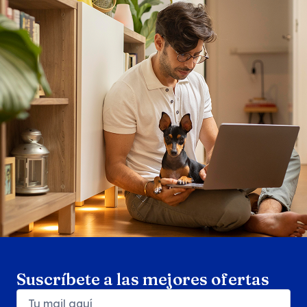
Search products
Se
Suscríbete a las mejores ofertas