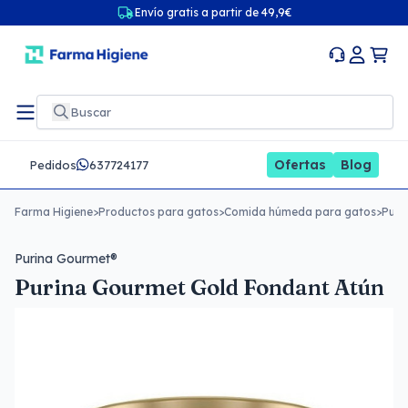
Envío gratis a partir de 49,9€
Ofertas
Blog
Pedidos
637724177
Farma Higiene
>
Productos para gatos
>
Comida húmeda para gatos
>
Puri
Purina Gourmet®
Purina Gourmet Gold Fondant Atún