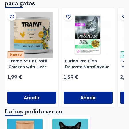
para gatos
Nuevo
¡En
Tramp 3* Cat Paté
Purina Pro Plan
Spe
Chicken with Liver
Delicate NutriSavour
Ma
Pescado del Océano
Ga
1,99 €
1,39 €
2,0
Añadir
Añadir
Lo has podido ver en