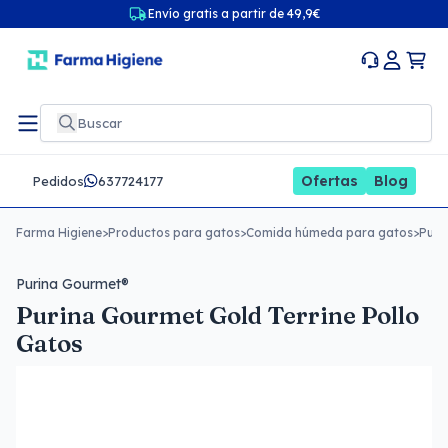
Envío gratis a partir de 49,9€
Ofertas
Blog
Pedidos
637724177
Farma Higiene
>
Productos para gatos
>
Comida húmeda para gatos
>
Puri
Purina Gourmet®
Purina Gourmet Gold Terrine Pollo
Gatos