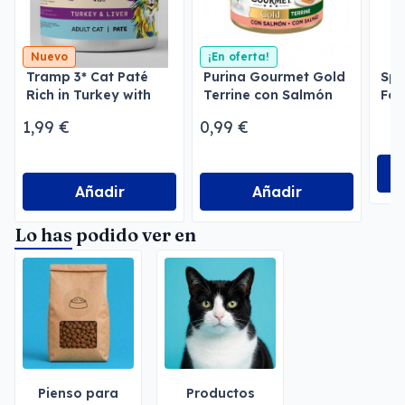
Nuevo
¡En oferta!
Tramp 3* Cat Paté
Purina Gourmet Gold
Spe
Rich in Turkey with
Terrine con Salmón
Fel
Liver
1,99 €
0,99 €
Añadir
Añadir
Lo has podido ver en
Pienso para
Productos