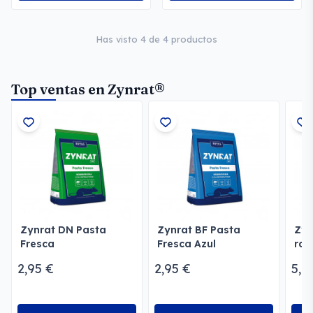
Has visto 4 de 4 productos
Top ventas en Zynrat®
Zynrat DN Pasta
Zynrat BF Pasta
Zyn
Fresca
Fresca Azul
rat
2,95 €
2,95 €
5,9