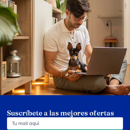
Search products
Se
Suscríbete a las mejores ofertas