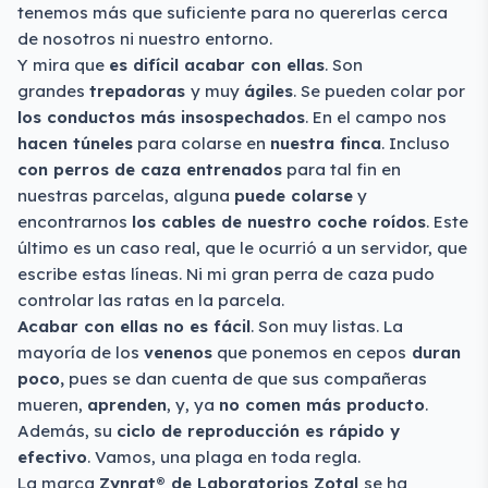
tenemos más que suficiente para no quererlas cerca
de nosotros ni nuestro entorno.
Y mira que
es difícil acabar con ellas
. Son
grandes
trepadoras
y muy
ágiles
. Se pueden colar por
los conductos más insospechados
. En el campo nos
hacen túneles
para colarse en
nuestra finca
. Incluso
con perros de caza entrenados
para tal fin en
nuestras parcelas, alguna
puede colarse
y
encontrarnos
los cables de nuestro coche roídos
. Este
último es un caso real, que le ocurrió a un servidor, que
escribe estas líneas. Ni mi gran perra de caza pudo
controlar las ratas en la parcela.
Acabar con ellas no es fácil
. Son muy listas. La
mayoría de los
venenos
que ponemos en cepos
duran
poco,
pues se dan cuenta de que sus compañeras
mueren,
aprenden
, y, ya
no comen más producto
.
Además, su
ciclo de reproducción es rápido y
efectivo
. Vamos, una plaga en toda regla.
La marca
Zynrat® de Laboratorios Zotal
se ha