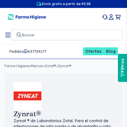
Envío gratis a partir de 49,9€
Ofertas
Blog
Pedidos
637724177
Filtros
Farma Higiene
>
Marcas
>
Zotal®
>
Zynrat®
Zynrat®
Zynrat ® de Laboratorios Zotal. Para el control de
infestaciones de rata parda o de alcantarilla y rata