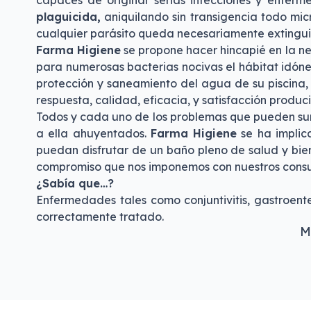
capaces de originar serias infecciones y enfe
plaguicida,
aniquilando sin transigencia todo mic
cualquier parásito queda necesariamente extingui
Farma Higiene
se propone hacer hincapié en la n
para numerosas bacterias nocivas el hábitat idóne
protección y saneamiento del agua de su piscina,
respuesta, calidad, eficacia, y satisfacción produci
Todos y cada uno de los problemas que pueden surg
a ella ahuyentados.
Farma Higiene
se ha implica
puedan disfrutar de un baño pleno de salud y bien
compromiso que nos imponemos con nuestros cons
¿Sabía que…?
Enfermedades tales como conjuntivitis, gastroente
correctamente tratado.
M