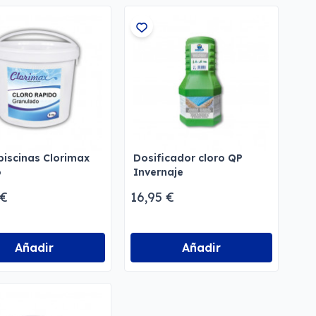
piscinas Clorimax
Dosificador cloro QP
o
Invernaje
 €
16,95 €
Añadir
Añadir