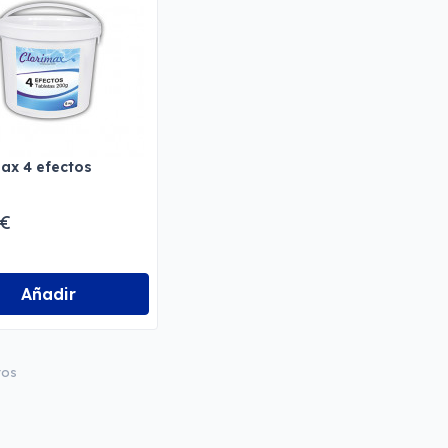
ax 4 efectos
 €
Añadir
tos