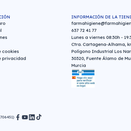
CIÓN
INFORMACIÓN DE LA TIEN
uro
farmahigiene@farmahigien
l
637 72 41 77
nes
Lunes a viernes 08:30h - 19:
Ctra. Cartagena-Alhama, km
e cookies
Polígono Industrial Los Nar
e privacidad
30320, Fuente Álamo de Mu
Murcia
0706451)