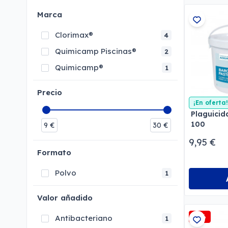
Marca
Clorimax®
4
Quimicamp Piscinas®
2
Quimicamp®
1
Precio
¡En oferta!
Plaguicid
100
9
€
30
€
9,95 €
Formato
Polvo
1
Valor añadido
-3%
Antibacteriano
1