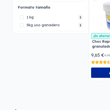
Formato tamaño
1 kg
1
5kg uso ganadero
1
¡En oferta!
Choc Rapi
granulad
9,65 €
9,9