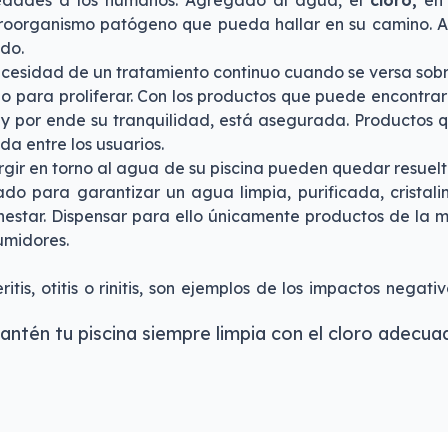
rmedades a los humanos. Agregado al agua, el
cloro,
en 
roorganismo patógeno que pueda hallar en su camino. Así
do.
ecesidad de un tratamiento continuo cuando se versa sob
o para proliferar. Con los productos que puede encontrar 
 y por ende su tranquilidad, está asegurada. Productos q
da entre los usuarios.
ir en torno al agua de su piscina pueden quedar resueltos
do para garantizar un agua limpia, purificada, cristali
estar. Dispensar para ello únicamente productos de la m
umidores.
ritis, otitis o rinitis, son ejemplos de los impactos neg
antén tu piscina siempre limpia con el cloro adecua