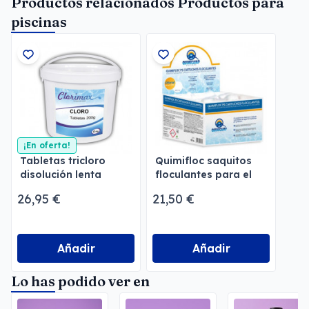
Productos relacionados Productos para
piscinas
¡En oferta!
Tabletas tricloro
Quimifloc saquitos
disolución lenta
floculantes para el
Clorimax
agua de piscina
26,95 €
21,50 €
Añadir
Añadir
Lo has podido ver en