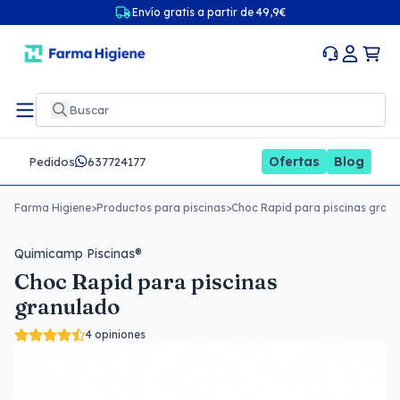
Envío gratis a partir de 49,9€
Ofertas
Blog
Pedidos
637724177
Farma Higiene
>
Productos para piscinas
>
Choc Rapid para piscinas gran
Quimicamp Piscinas®
Choc Rapid para piscinas
granulado
4 opiniones