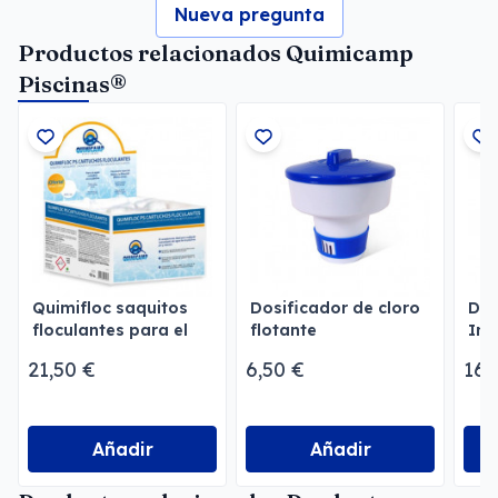
Nueva pregunta
Productos relacionados Quimicamp
Piscinas®
Quimifloc saquitos
Dosificador de cloro
Dos
floculantes para el
flotante
Inv
agua de piscina
21,50 €
6,50 €
16,
Añadir
Añadir