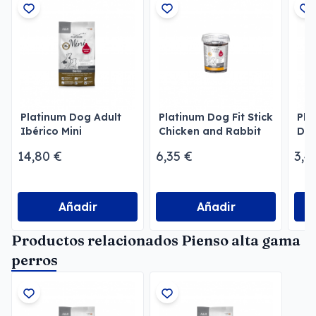
Platinum Dog Adult
Platinum Dog Fit Stick
Pla
Ibérico Mini
Chicken and Rabbit
Dog
14,80 €
6,35 €
3,4
Añadir
Añadir
Productos relacionados Pienso alta gama
perros