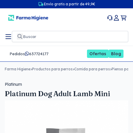
Envío gratis a partir de 49,9€
Ofertas
Blog
Pedidos
637724177
Farma Higiene
>
Productos para perros
>
Comida para perros
>
Pienso para
Platinum
Platinum Dog Adult Lamb Mini