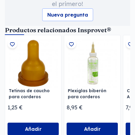
el primero!
Nueva pregunta
Productos relacionados Insprovet®
Tetinas de caucho
Plexiglas biberón
Cro
para corderos
para corderos
Allf
1,25 €
8,95 €
7,9
Añadir
Añadir