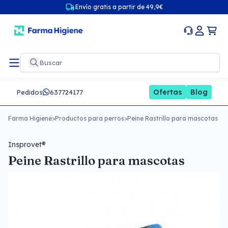
Envío gratis a partir de 49,9€
Ofertas
Blog
Pedidos
637724177
Farma Higiene
>
Productos para perros
>
Peine Rastrillo para mascotas
Insprovet®
Peine Rastrillo para mascotas