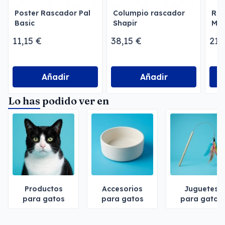
Poster Rascador Pal
Columpio rascador
Ras
Basic
Shapir
Mod
11,15 €
38,15 €
21,
Añadir
Añadir
Lo has podido ver en
Productos
Accesorios
Juguetes
para gatos
para gatos
para gatos