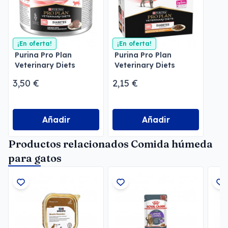
¡En oferta!
¡En oferta!
Purina Pro Plan
Purina Pro Plan
Veterinary Diets
Veterinary Diets
Mousse DM Diabetes
Feline DM Diabetes
3,50 €
2,15 €
Pollo
Añadir
Añadir
Productos relacionados Comida húmeda
para gatos