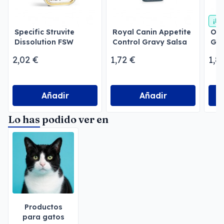
¡En
Specific Struvite
Royal Canin Appetite
Own
Dissolution FSW
Control Gravy Salsa
Gra
Gatos
para Gatos
Her
2,02 €
1,72 €
1,8
Añadir
Añadir
Lo has podido ver en
Productos
para gatos