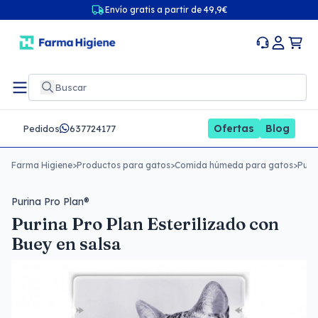
Envío gratis a partir de 49,9€
Ofertas
Blog
Pedidos
637724177
Farma Higiene
>
Productos para gatos
>
Comida húmeda para gatos
>
Puri
Purina Pro Plan®
Purina Pro Plan Esterilizado con
Buey en salsa