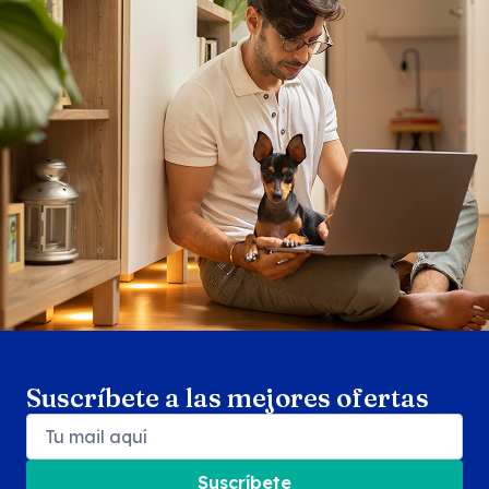
Search products
Se
Suscríbete a las mejores ofertas
Suscríbete