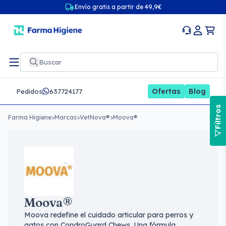
Envío gratis a partir de 49,9€
Ofertas
Blog
Pedidos
637724177
Filtros
Farma Higiene
>
Marcas
>
VetNova®
>
Moova®
Moova®
Moova redefine el cuidado articular para perros y
gatos con CondroGuard Chews. Una fórmula