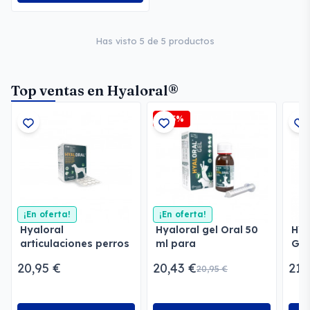
Has visto 5 de 5 productos
Top ventas en Hyaloral®
-2,5%
¡En oferta!
¡En oferta!
Hyaloral
Hyaloral gel Oral 50
HY
articulaciones perros
ml para
GEL
y gatos
articulaciones
20,95 €
20,43 €
21,
20,95 €