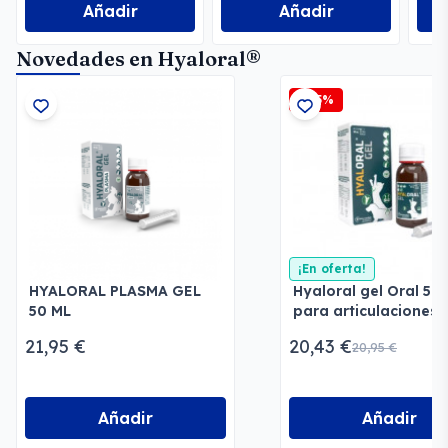
Añadir
Añadir
Novedades en Hyaloral®
-2,5%
¡En oferta!
HYALORAL PLASMA GEL
Hyaloral gel Oral 50
50 ML
para articulaciones
21,95 €
20,43 €
20,95 €
Añadir
Añadir