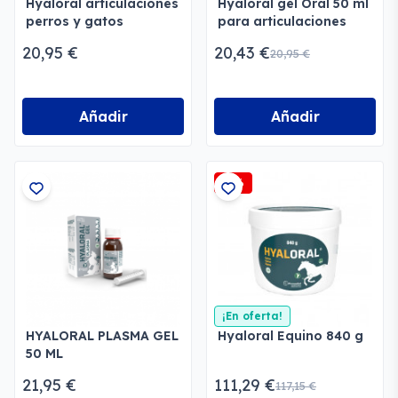
Hyaloral articulaciones
Hyaloral gel Oral 50 ml
perros y gatos
para articulaciones
20,95 €
20,43 €
20,95 €
Añadir
Añadir
-5%
¡En oferta!
HYALORAL PLASMA GEL
Hyaloral Equino 840 g
50 ML
21,95 €
111,29 €
117,15 €