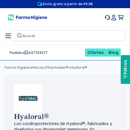
Envío gratis a partir de 49,9€
Ofertas
Blog
Pedidos
637724177
Filtros
Farma Higiene
>
Marcas
>
Pharmadiet®
>
Hyaloral®
Hyaloral®
Los condroprotectores de Hyaloral®, fabricados y
diseñados por Pharmadiet Veterinaria. En