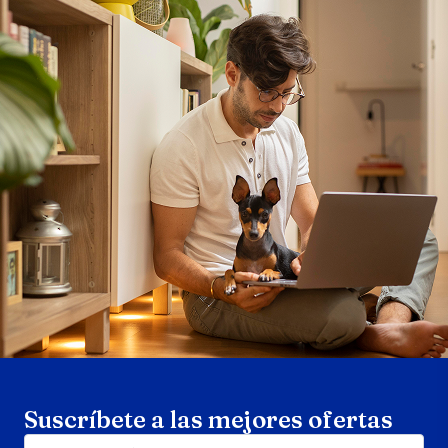
Search products
Se
Suscríbete a las mejores ofertas