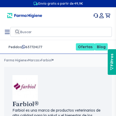
Envío gratis a partir de 49,9€
Ofertas
Blog
Pedidos
637724177
Filtros
Farma Higiene
>
Marcas
>
Farbiol®
Farbiol®
Farbiol es una marca de productos veterinarios de
alta calidad para la salud y el bienestar de los