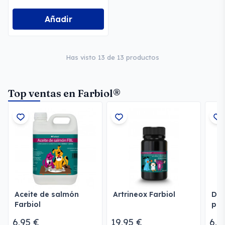
Añadir
Has visto 13 de 13 productos
Top ventas en Farbiol®
Aceite de salmón
Artrineox Farbiol
De
Farbiol
per
Far
6,95 €
19,95 €
6,9