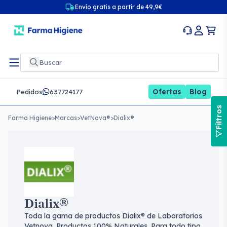
Envío gratis a partir de 49,9€
Ofertas
Blog
Pedidos
637724177
Filtros
Farma Higiene
>
Marcas
>
VetNova®
>
Dialix®
Dialix®
Toda la gama de productos Dialix® de Laboratorios
Vetnova. Productos 100% Naturales. Para todo tipo