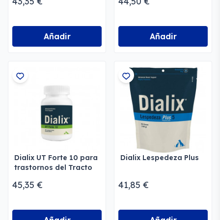
43,35 €
44,50 €
Añadir
Añadir
Dialix UT Forte 10 para
Dialix Lespedeza Plus
trastornos del Tracto
Urinario
45,35 €
41,85 €