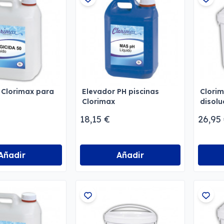
 Clorimax para
Elevador PH piscinas
Clori
Clorimax
disolu
18,15 €
26,95
Añadir
Añadir