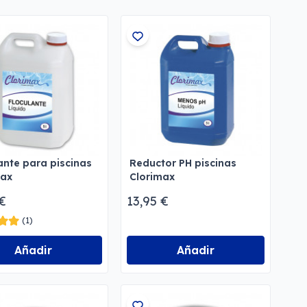
ante para piscinas
Reductor PH piscinas
max
Clorimax
 €
13,95 €
(1)
Añadir
Añadir