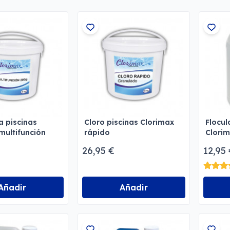
a piscinas
Cloro piscinas Clorimax
Flocul
multifunción
rápido
Clori
26,95 €
12,95
Añadir
Añadir