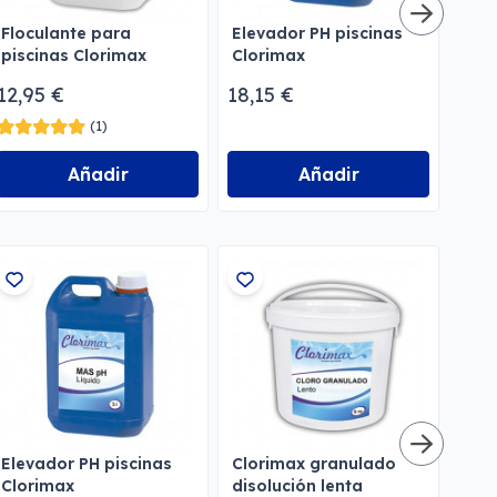
Floculante para
Elevador PH piscinas
Red
piscinas Clorimax
Clorimax
Clo
12,95 €
18,15 €
13,9
(1)
Añadir
Añadir
Elevador PH piscinas
Clorimax granulado
Ant
Clorimax
disolución lenta
par