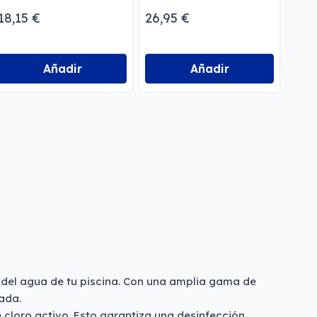
tricloro
18,15 €
26,95 €
17,0
Añadir
Añadir
o del agua de tu piscina. Con una amplia gama de
ada.
loro activo. Esto garantiza una desinfección