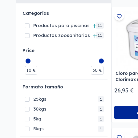
Categorías
Productos para piscinas
11
Productos zoosanitarios
11
Price
10
€
30
€
Cloro par
Clorimax 
Formato tamaño
26,95 €
25kgs
1
30kgs
1
5kg
1
5kgs
1