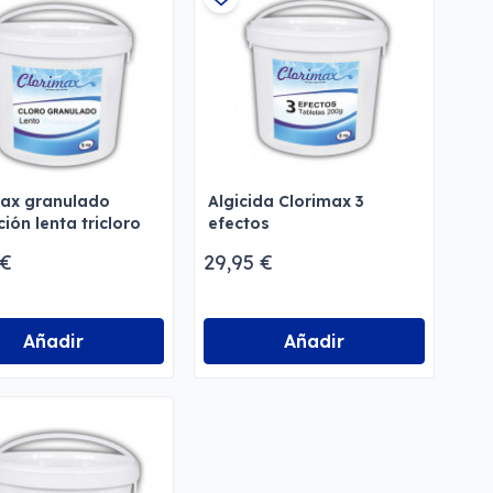
max granulado
Algicida Clorimax 3
ción lenta tricloro
efectos
 €
29,95 €
Añadir
Añadir