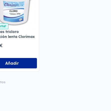
erta!
as tricloro
ción lenta Clorimax
 €
Añadir
ctos