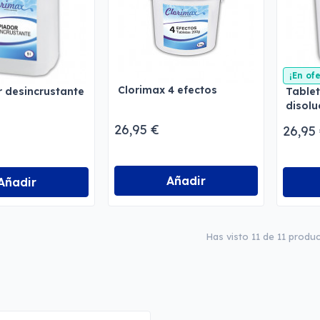
¡En of
Clorimax 4 efectos
 desincrustante
Tablet
disolu
26,95 €
26,95
Añadir
Añadir
Has visto 11 de 11 produ