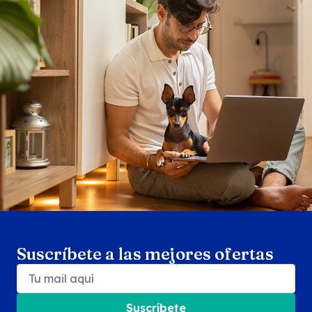
Search products
Se
Suscríbete a las mejores ofertas
Suscríbete