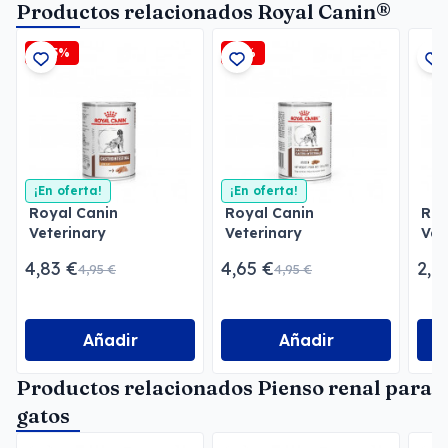
Productos relacionados Royal Canin®
-2,5%
-6%
¡En oferta!
¡En oferta!
Royal Canin
Royal Canin
Roy
Veterinary
Veterinary
Vet
Gastrointestinal Low
Gastrointestinal Paté
Uri
4,83 €
4,65 €
2,1
4,95 €
4,95 €
Fat Paté
Pat
Añadir
Añadir
Productos relacionados Pienso renal para
gatos