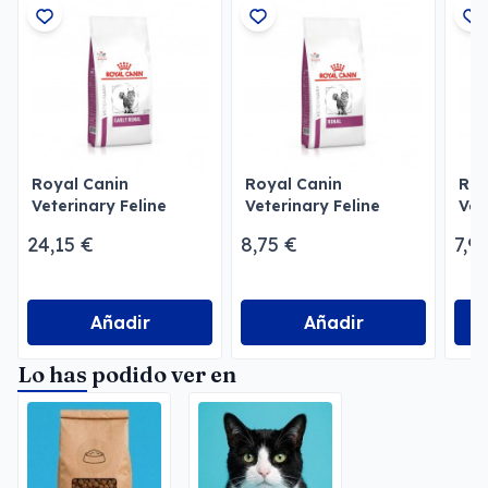
Royal Canin
Royal Canin
Roy
Veterinary Feline
Veterinary Feline
Vet
Early Renal Pienso
Renal Seco gatos
Ren
24,15 €
8,75 €
7,9
para Gatos
Añadir
Añadir
Lo has podido ver en