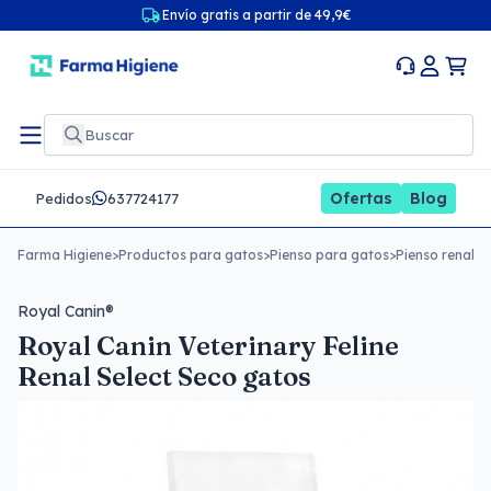
Envío gratis a partir de 49,9€
Ofertas
Blog
Pedidos
637724177
Farma Higiene
>
Productos para gatos
>
Pienso para gatos
>
Pienso renal p
Royal Canin®
Royal Canin Veterinary Feline
Renal Select Seco gatos