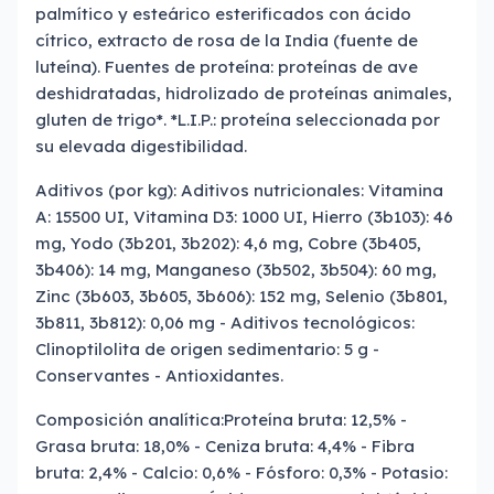
palmítico y esteárico esterificados con ácido
cítrico, extracto de rosa de la India (fuente de
luteína). Fuentes de proteína: proteínas de ave
deshidratadas, hidrolizado de proteínas animales,
gluten de trigo*. *L.I.P.: proteína seleccionada por
su elevada digestibilidad.
Aditivos (por kg): Aditivos nutricionales: Vitamina
A: 15500 UI, Vitamina D3: 1000 UI, Hierro (3b103): 46
mg, Yodo (3b201, 3b202): 4,6 mg, Cobre (3b405,
3b406): 14 mg, Manganeso (3b502, 3b504): 60 mg,
Zinc (3b603, 3b605, 3b606): 152 mg, Selenio (3b801,
3b811, 3b812): 0,06 mg - Aditivos tecnológicos:
Clinoptilolita de origen sedimentario: 5 g -
Conservantes - Antioxidantes.
Composición analítica:Proteína bruta: 12,5% -
Grasa bruta: 18,0% - Ceniza bruta: 4,4% - Fibra
bruta: 2,4% - Calcio: 0,6% - Fósforo: 0,3% - Potasio: