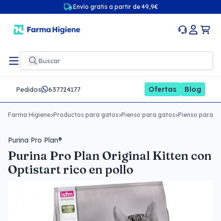
Envío gratis a partir de 49,9€
Ofertas
Blog
Pedidos
637724177
Farma Higiene
>
Productos para gatos
>
Pienso para gatos
>
Pienso para g
Purina Pro Plan®
Purina Pro Plan Original Kitten con
Optistart rico en pollo