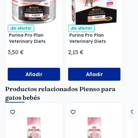
¡En oferta!
¡En oferta!
Purina Pro Plan
Purina Pro Plan
Veterinary Diets
Veterinary Diets
Mousse DM Diabetes
Feline DM Diabetes
3,50 €
2,15 €
Pollo
Añadir
Añadir
Productos relacionados Pienso para
gatos bebés