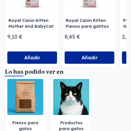
Royal Canin Kitten
Royal Canin Kitten
Pur
Mother And BabyCat
Pienso para gatitos
Gat
9,10 €
8,45 €
2,3
Añadir
Añadir
Lo has podido ver en
Pienso para
Productos
gatos
para gatos