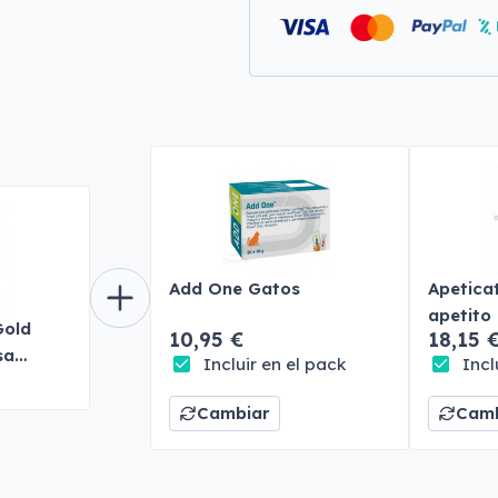
Add One Gatos
Apeticat
apetito
Gold
10,95 €
18,15 
sa
Incluir en el pack
Incl
atos
Cambiar
Camb