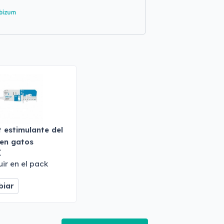
 estimulante del
 en gatos
€
uir en el pack
iar