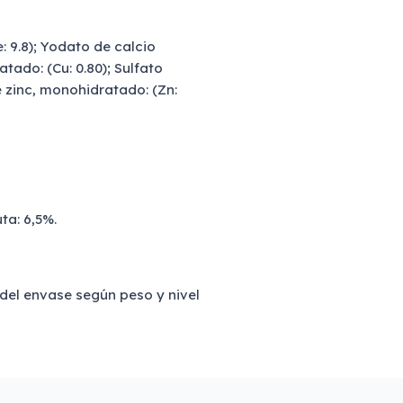
: 9.8); Yodato de calcio
atado: (Cu: 0.80); Sulfato
 zinc, monohidratado: (Zn:
ta: 6,5%.
 del envase según peso y nivel