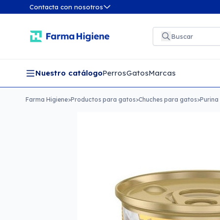
Contacta con nosotros
Nuestro catálogo
Perros
Gatos
Marcas
Farma Higiene
>
Productos para gatos
>
Chuches para gatos
>
Purina