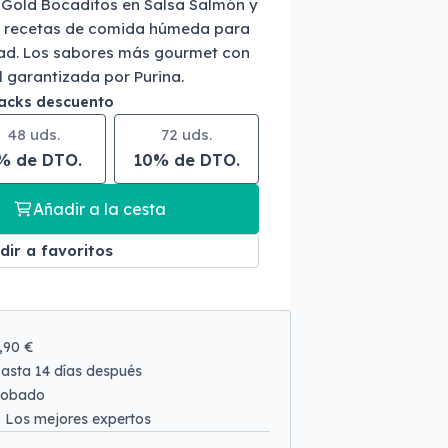
 Gold Bocaditos en Salsa Salmón y
s recetas de comida húmeda para
dad. Los sabores más gourmet con
l garantizada por Purina.
packs descuento
48 uds.
72 uds.
% de DTO.
10% de DTO.
Añadir a la cesta
dir a favoritos
9,90 €
asta 14 días después
robado
o
Los mejores expertos