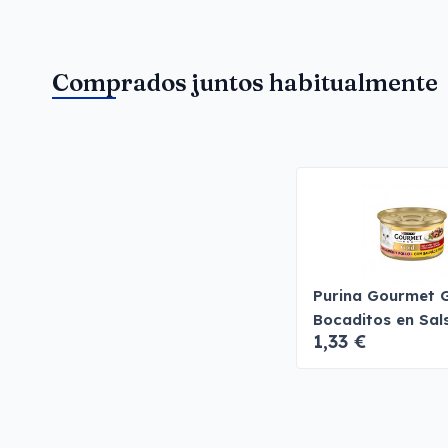
Comprados juntos habitualmente
Purina Gourmet 
Bocaditos en Sal
1,33 €
Salmón y Pollo G