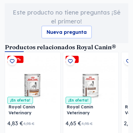
Este producto no tiene preguntas ¡Sé
el primero!
Nueva pregunta
Productos relacionados Royal Canin®
-2,5%
-6%
¡En oferta!
¡En oferta!
Royal Canin
Royal Canin
Roy
Veterinary
Veterinary
Vet
Gastrointestinal Low
Gastrointestinal Paté
Uri
4,83 €
4,65 €
2,1
4,95 €
4,95 €
Fat Paté
Pat