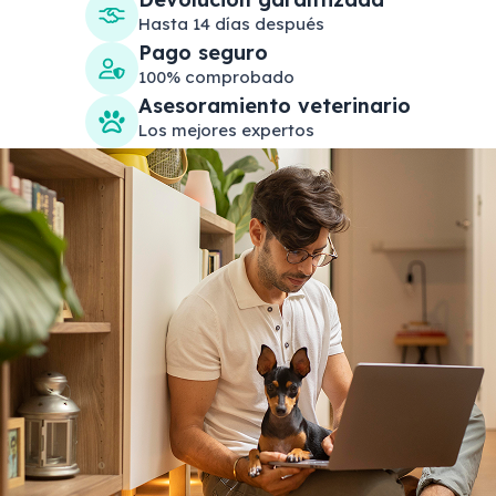
Hasta 14 días después
Pago seguro
100% comprobado
Asesoramiento veterinario
Los mejores expertos
Search products
Se