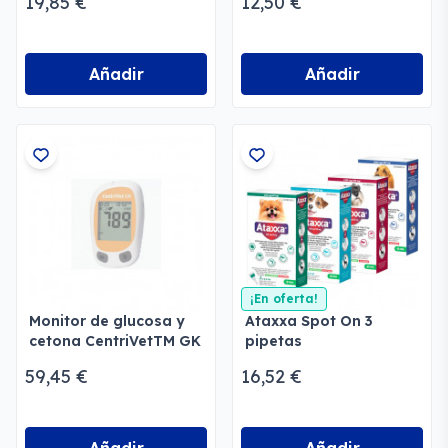
19,85 €
12,50 €
Añadir
Añadir
¡En oferta!
Monitor de glucosa y
Ataxxa Spot On 3
cetona CentriVetTM GK
pipetas
antiparasitarias
59,45 €
16,52 €