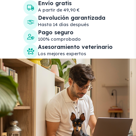
Envío gratis
A partir de 49,90 €
Devolución garantizada
Hasta 14 días después
Pago seguro
100% comprobado
Asesoramiento veterinario
Los mejores expertos
Search products
Se