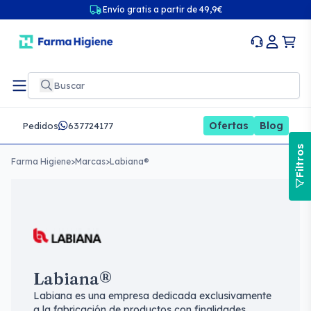
Envío gratis a partir de 49,9€
Ofertas
Blog
Pedidos
637724177
Filtros
Farma Higiene
>
Marcas
>
Labiana®
Labiana®
Labiana es una empresa dedicada exclusivamente
a la fabricación de productos con finalidades